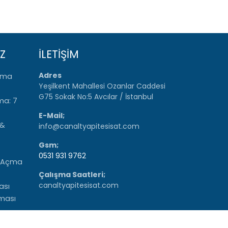
Z
İLETİŞİM
Adres
Açma
Yeşilkent Mahallesi Ozanlar Caddesi
G75 Sokak No:5 Avcılar / İstanbul
ma: 7
E-Mail;
 &
info@canaltyapitesisat.com
Gsm;
0531 931 9762
r Açma
Çalışma Saatleri;
canaltyapitesisat.com
ası
rması