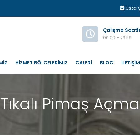
Usta Ç
Çalışma Saatl
00:00 - 23:59
MİZ
HİZMET BÖLGELERİMİZ
GALERİ
BLOG
İLETİŞİ
Tıkalı Pimaş Açma