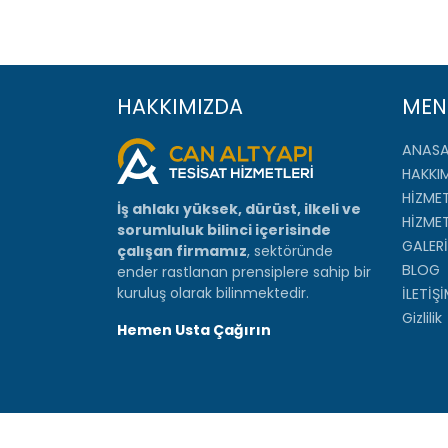
HAKKIMIZDA
MEN
ANAS
HAKKI
HİZMET
İş ahlakı yüksek, dürüst, ilkeli ve
HİZME
sorumluluk bilinci içerisinde
GALERİ
çalışan firmamız
, sektöründe
BLOG
ender rastlanan prensiplere sahip bir
kuruluş olarak bilinmektedir.
İLETİŞ
Gizlilik
Hemen Usta Çağırın