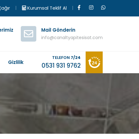
|
|
ağır
Kurumsal Teklif Al
erimiz
Mail Gönderin
info@canaltyapitesisat.com
TELEFON
7/24
M
Gizlilik
0531 931 9762