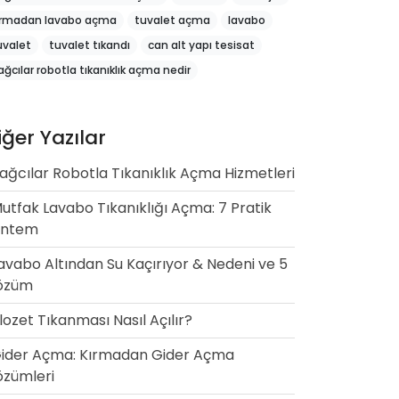
ırmadan lavabo açma
tuvalet açma
lavabo
uvalet
tuvalet tıkandı
can alt yapı tesisat
ağcılar robotla tıkanıklık açma nedir
iğer Yazılar
ağcılar Robotla Tıkanıklık Açma Hizmetleri
utfak Lavabo Tıkanıklığı Açma: 7 Pratik
öntem
avabo Altından Su Kaçırıyor & Nedeni ve 5
özüm
lozet Tıkanması Nasıl Açılır?
ider Açma: Kırmadan Gider Açma
zümleri