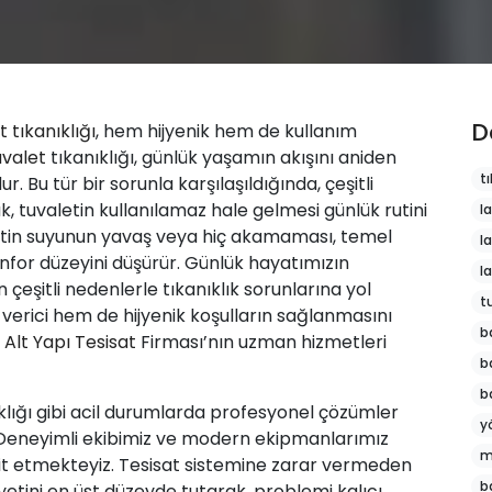
D
t tıkanıklığı
, hem hijyenik hem de kullanım
valet
tıkanıklığı, günlük yaşamın akışını aniden
tı
. Bu tür bir sorunla karşılaşıldığında, çeşitli
k, tuvaletin kullanılamaz hale gelmesi günlük rutini
l
tin suyunun yavaş veya hiç akamaması, temel
l
konfor düzeyini düşürür. Günlük hayatımızın
l
eşitli nedenlerle tıkanıklık sorunlarına yol
t
 verici hem de hijyenik koşulların sağlanmasını
b
Alt Yapı Tesisat
Firması’nın uzman hizmetleri
b
b
ıklığı gibi acil durumlarda profesyonel çözümler
y
. Deneyimli ekibimiz ve modern ekipmanlarımız
m
pit etmekteyiz. Tesisat sistemine zarar vermeden
b
etini en üst düzeyde tutarak, problemi kalıcı