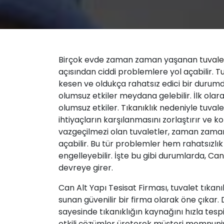
Birçok evde zaman zaman yaşanan
tuvale
açısından ciddi problemlere yol açabilir.
Tu
kesen ve oldukça rahatsız edici bir durumdur
olumsuz etkiler meydana gelebilir. İlk olara
olumsuz etkiler.
Tıkanıklık
nedeniyle tuvale
ihtiyaçların karşılanmasını zorlaştırır ve 
vazgeçilmezi olan tuvaletler, zaman zaman ç
açabilir. Bu tür problemler hem rahatsızlık
engelleyebilir. İşte bu gibi durumlarda,
Can 
devreye girer.
Can Alt Yapı Tesisat Firması, tuvalet tıkan
sunan güvenilir bir firma olarak öne çıkar
sayesinde tıkanıklığın kaynağını hızla tes
etkili çözümler üreterek müşteri memnuniy