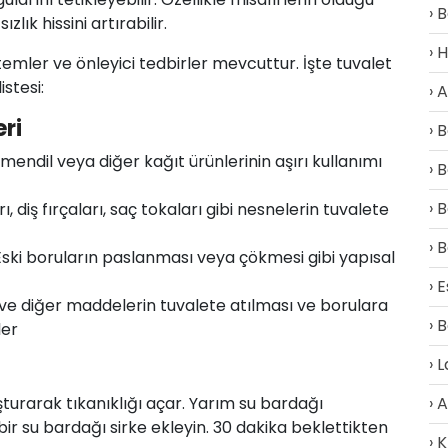
B
zlık hissini artırabilir.
H
emler ve önleyici tedbirler mevcuttur. İşte tuvalet
stesi:
A
ri
B
mendil veya diğer kağıt ürünlerinin aşırı kullanımı
B
B
 diş fırçaları, saç tokaları gibi nesnelerin tuvalete
B
ski boruların paslanması veya çökmesi gibi yapısal
E
 ve diğer maddelerin tuvalete atılması ve borulara
B
ler
L
uşturarak tıkanıklığı açar. Yarım su bardağı
A
ir su bardağı sirke ekleyin. 30 dakika beklettikten
K