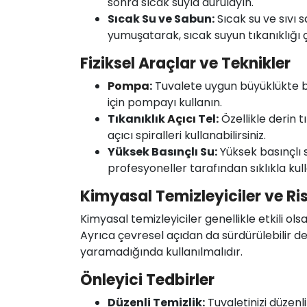
sonra sıcak suyla durulayın.
Sıcak Su ve Sabun:
Sıcak su ve sıvı 
yumuşatarak, sıcak suyun tıkanıklığı
Fiziksel Araçlar ve Teknikler
Pompa
:
Tuvalete uygun büyüklükte bi
için pompayı kullanın.
Tıkanıklık
Açıcı
Tel:
Özellikle derin tı
açıcı spiralleri kullanabilirsiniz.
Yüksek Basınçlı Su:
Yüksek basınçlı 
profesyoneller tarafından sıklıkla kulla
Kimyasal Temizleyiciler ve Ris
Kimyasal temizleyiciler genellikle etkili ols
Ayrıca çevresel açıdan da sürdürülebilir d
yaramadığında kullanılmalıdır.
Önleyici Tedbirler
Düzenli Temizlik:
Tuvaletinizi düzenli