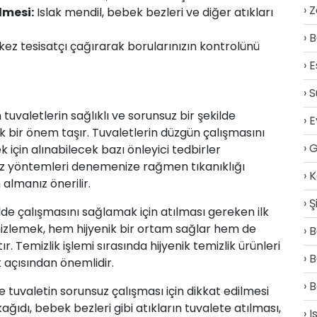
Z
lmesi:
Islak mendil, bebek bezleri ve diğer atıkları
B
 kez tesisatçı çağırarak borularınızın kontrolünü
E
S
tuvaletlerin sağlıklı ve sorunsuz bir şekilde
E
k bir önem taşır. Tuvaletlerin düzgün çalışmasını
G
 için alınabilecek bazı önleyici tedbirler
z yöntemleri denemenize rağmen tıkanıklığı
K
almanız önerilir.
Ş
ilde çalışmasını sağlamak için atılması gereken ilk
temizlemek, hem hijyenik bir ortam sağlar hem de
B
tır. Temizlik işlemi sırasında hijyenik temizlik ürünleri
B
 açısından önemlidir.
B
e tuvaletin sorunsuz çalışması için dikkat edilmesi
ağıdı, bebek bezleri gibi atıkların tuvalete atılması,
I