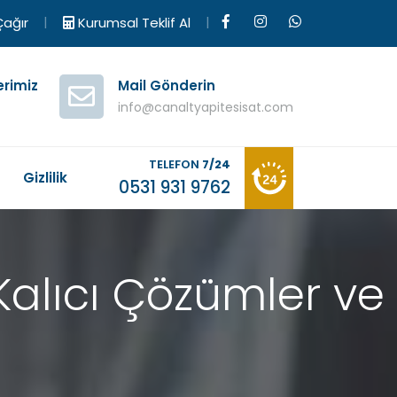
|
|
ağır
Kurumsal Teklif Al
erimiz
Mail Gönderin
info@canaltyapitesisat.com
TELEFON
7/24
M
Gizlilik
0531 931 9762
Kalıcı Çözümler ve