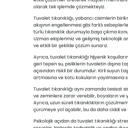
olarak tek işlemde çözmekteyiz.
Tuvalet tıkanıklığı, yabancı cisimlerin birik
akışının engellenmesi gibi farklı sebeplerle
türlü tıkanıklık durumuyla başa çıkma kon
Uzman ekiplerimiz ve gelişmiş teknolojik ar
ve etkili bir şekilde çözüm sunarız.
Ayrıca, tuvalet tıkanıklığı hijyenik koşulla
geri tepen
su
, pisliklerin tuvaletin dışına 
açısından riskli bir durumdur. Kirli suyun ta
artmasına ve kötü kokuların yayılmasına se
Tuvalet tıkanıklığı aynı zamanda tesisat si
ve zeminlere zarar verebilir, boyaların ve
Ayrıca, uzun süreli tıkanıklıkların çözülm
çürümeye yol açabilir, bu da daha ciddi ve m
Psikolojik açıdan da tuvalet tıkanıklığı str
sorunlar, kişilerde tedirginlik ve endişe duyg