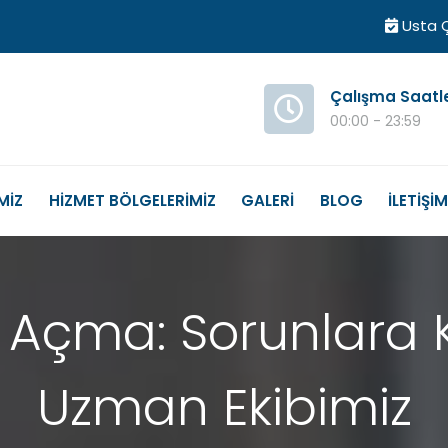
Usta Ç
Çalışma Saatl
00:00 - 23:59
MİZ
HİZMET BÖLGELERİMİZ
GALERİ
BLOG
İLETİŞİ
ğı Açma: Sorunlara 
Uzman Ekibimiz