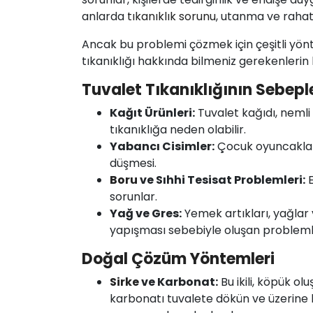
anlarda
tıkanıklık sorunu
, utanma ve rahatsı
Ancak bu problemi çözmek için çeşitli yönt
tıkanıklığı hakkında bilmeniz gerekenlerin li
Tuvalet Tıkanıklığının Sebeple
Kağıt Ürünleri:
Tuvalet kağıdı, nemli 
tıkanıklığa neden olabilir.
Yabancı Cisimler:
Çocuk oyuncakları,
düşmesi.
Boru
ve Sıhhi Tesisat Problemleri:
E
sorunlar.
Yağ ve Gres:
Yemek artıkları, yağlar
yapışması sebebiyle oluşan problem
Doğal Çözüm Yöntemleri
Sirke
ve Karbonat:
Bu ikili, köpük ol
karbonatı tuvalete dökün ve üzerine b