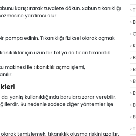
sabunu karıştırarak tuvalete dökün. Sabun tıkanıklığı
T
 çözmesine yardımcı olur.
B
G
r pompa edinin. Tıkanıklığı fiziksel olarak açmak
K
kanıklıklar için uzun bir tel ya da ticari tıkanıklık
B
su makinesi ile
tıkanıklık açma
işlemi,
B
nılır.
B
kleri
E
a da, yanlış kullanıldığında borulara zarar verebilir.
eğillerdir. Bu nedenle sadece diğer yöntemler işe
B
B
T
 olarak temizlemek, tıkanıklık oluşma riskini azaltır.