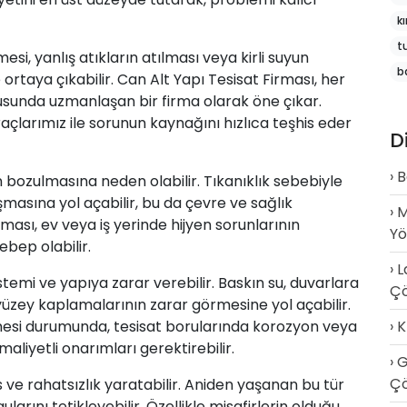
k
t
mesi, yanlış atıkların atılması veya kirli suyun
b
 ortaya çıkabilir. Can Alt Yapı Tesisat Firması, her
usunda uzmanlaşan bir firma olarak öne çıkar.
açlarımız ile sorunun kaynağını hızlıca teşhis eder
D
B
rın bozulmasına neden olabilir. Tıkanıklık sebebiyle
taşmasına yol açabilir, bu da çevre ve sağlık
M
şması, ev veya iş yerinde hijyen sorunlarının
Y
bep olabilir.
L
stemi ve yapıya zarar verebilir. Baskın su, duvarlara
Ç
 yüzey kaplamalarının zarar görmesine yol açabilir.
emesi durumunda, tesisat borularında korozyon veya
K
aliyetli onarımları gerektirebilir.
G
Çö
es ve rahatsızlık yaratabilir. Aniden yaşanan bu tür
ularını tetikleyebilir. Özellikle misafirlerin olduğu