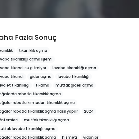
aha Fazla Sonuç
kanıklık
tıkanıklık açma
avabo tıkanıklığı açma işlemi
avabo tıkandı su gitmiyor
lavabo tıkanıklığı açma
avabo tıkandı
gider açma
lavabo tıkanıklığı
uvalet tıkanıklığı
tıkama
mutfak gideri açma
ağcılarda robotla tıkanıklık açma
ağcılar robotla kırmadan tıkanıklık açma
ağcılar robotla tıkanıklık açma nasıl yapılır
2024
öntemleri
mutfak tıkanıklığı açma
utfak lavabo tıkanıklığı açma
ağcılar robotla tıkanıklık açma
hizmeti
vidanjör