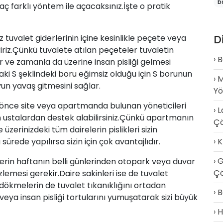
b
aç farklı yöntem ile açacaksınız.İşte o pratik
D
 tuvalet giderlerinin içine kesinlikle peçete veya
iriz.Çünkü tuvalete atılan peçeteler tuvaletin
B
r ve zamanla da üzerine insan pisliği gelmesi
aki S şeklindeki
boru
eğimsiz olduğu için S borunun
M
yun yavaş gitmesini sağlar.
Y
 önce site veya apartmanda bulunan yöneticileri
L
 ustalardan destek alabilirsiniz.Çünkü apartmanın
Ç
üzerinizdeki tüm dairelerin pislikleri sizin
K
ürede yapılırsa sizin için çok avantajlıdır.
G
lerin haftanın belli günlerinden otopark veya duvar
Çö
emesi gerekir.Daire sakinleri ise de tuvalet
i dökmelerin de tuvalet tıkanıklığını ortadan
B
veya insan pisliği tortularını yumuşatarak sizi büyük
H