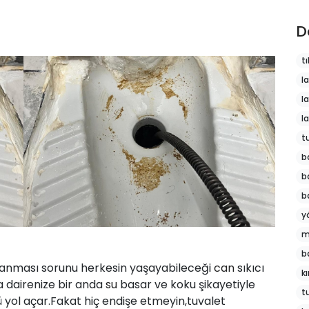
D
tı
l
l
l
t
b
b
b
y
m
b
anması sorunu herkesin yaşayabileceği
can
sıkıcı
k
 dairenize bir anda
su
basar ve koku şikayetiyle
t
 yol açar.Fakat hiç endişe etmeyin,tuvalet