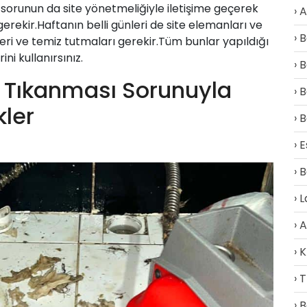
sorunun da site yönetmeliğiyle iletişime geçerek
A
gerekir.Haftanın belli günleri de site elemanları ve
B
eri ve temiz tutmaları gerekir.Tüm bunlar yapıldığı
ni kullanırsınız.
B
 Tıkanması Sorunuyla
B
kler
B
E
B
L
A
K
T
B