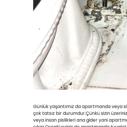
Günlük yaşantımız da apartmanda veya site
çok tatsız bir durumdur.Çünkü sizin üzerini
veya insan pislikleri ana gider yani apartm
çıkar.Oysaki,eviniz de apartmanda tuvale