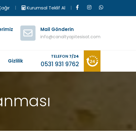
|
|
ağır
Kurumsal Teklif Al
erimiz
Mail Gönderin
info@canaltyapitesisat.com
TELEFON
7/24
M
Gizlilik
0531 931 9762
anması