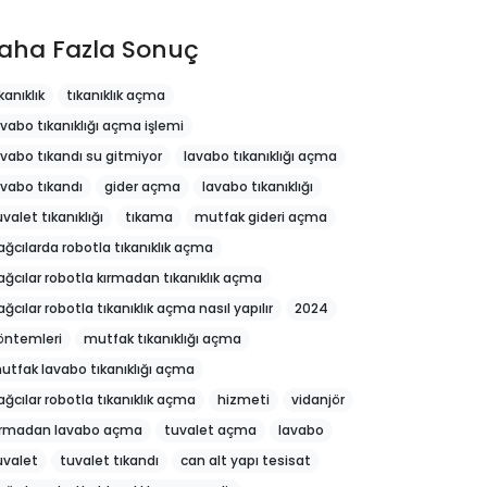
aha Fazla Sonuç
kanıklık
tıkanıklık açma
avabo tıkanıklığı açma işlemi
avabo tıkandı su gitmiyor
lavabo tıkanıklığı açma
avabo tıkandı
gider açma
lavabo tıkanıklığı
uvalet tıkanıklığı
tıkama
mutfak gideri açma
ağcılarda robotla tıkanıklık açma
ağcılar robotla kırmadan tıkanıklık açma
ağcılar robotla tıkanıklık açma nasıl yapılır
2024
öntemleri
mutfak tıkanıklığı açma
utfak lavabo tıkanıklığı açma
ağcılar robotla tıkanıklık açma
hizmeti
vidanjör
ırmadan lavabo açma
tuvalet açma
lavabo
uvalet
tuvalet tıkandı
can alt yapı tesisat