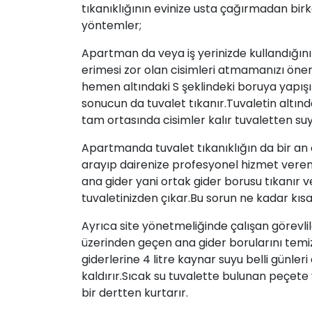
tıkanıklığının evinize usta çağırmadan birk
yöntemler;
Apartman da veya iş yerinizde kullandığınız
erimesi zor olan cisimleri atmamanızı öner
hemen altındaki S şeklindeki boruya yapışı
sonucun da tuvalet tıkanır.Tuvaletin altınd
tam ortasında cisimler kalır tuvaletten su
Apartmanda tuvalet tıkanıklığın da bir an
arayıp dairenize profesyonel hizmet veren
ana
gider
yani ortak gider borusu tıkanır ve 
tuvaletinizden çıkar.Bu sorun ne kadar kısa s
Ayrıca site yönetmeliğinde çalışan görevli
üzerinden geçen ana gider borularını temizl
giderlerine 4 litre kaynar suyu belli günler
kaldırır.Sıcak su tuvalette bulunan peçete 
bir dertten kurtarır.