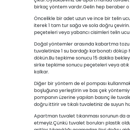
birkaç yöntem vardır.Gelin hep beraber o b
Öncelikle bir adet uzun ve ince bir telin uc
iterek 1 tam tur sağa ve sola doğru çevirin.
peçeteleri veya yabancı cisimleri telin ucu
Doğal yöntemler arasında kabartma tozu
tuvaletinize 1 su bardağı karbonatı döküp
dökün.Bu tepkime sonucu 15 dakika bekleyin
sirke tepkime sonucu peçeteleri veya atık ci
kalkar.
Diğer bir yöntem de el pompası kullanmakt
boşluğuna yerleştirin ve bas çek yöntemiyl
pompanın üzerine yapılan basınç ile tuvaleti
doğru ittirir ve tıkalı tuvaletiniz de suyun h
Apartman tuvalet tıkanması sorunun da asit 
etmeyiz.Çünkü tuvalet boruları plastik old
asitler tıkanıklığı açamadan ileri doğru g