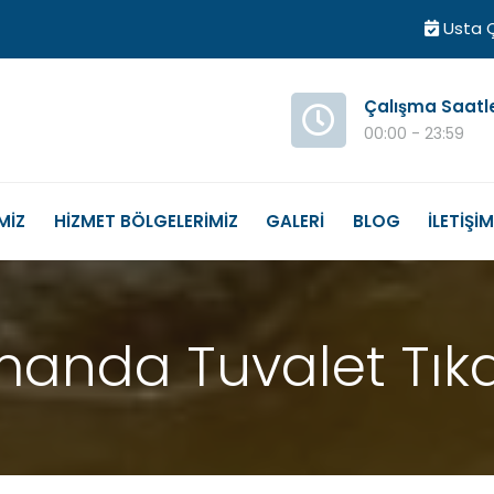
Usta Ç
Çalışma Saatl
00:00 - 23:59
MİZ
HİZMET BÖLGELERİMİZ
GALERİ
BLOG
İLETİŞİ
manda Tuvalet Tık