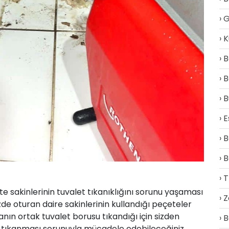
G
K
B
B
B
E
B
B
T
 sakinlerinin tuvalet tıkanıklığını sorunu yaşaması
Z
zde oturan daire sakinlerinin kullandığı peçeteler
anın ortak tuvalet borusu tıkandığı için sizden
B
t tıkanması sorunuyla mücadele edebileceğiniz