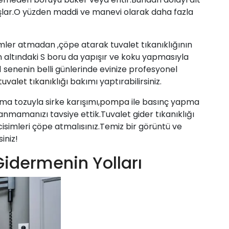
lar.O yüzden maddi ve manevi olarak daha fazla
mler atmadan ,çöpe atarak tuvalet tıkanıklığının
n altındaki S boru da yapışır ve koku yapmasıyla
 1 senenin belli günlerinde evinize profesyonel
tuvalet tıkanıklığı
bakımı yaptırabilirsiniz.
ma tozuyla sirke karışımı,
pompa
ile basınç yapma
nmamanızı tavsiye ettik.Tuvalet gider tıkanıklığı
simleri çöpe atmalısınız.Temiz bir görüntü ve
iniz!
 Gidermenin Yolları