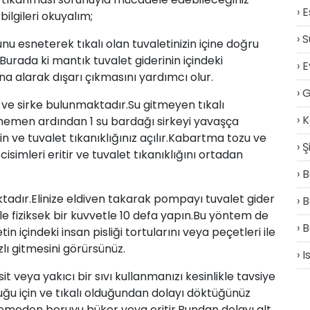
E
ilgileri okuyalım;
S
unu esneterek tıkalı olan tuvaletinizin içine doğru
Burada ki mantık tuvalet giderinin içindeki
E
na alarak dışarı çıkmasını yardımcı olur.
G
 ve
sirke
bulunmaktadır.Su gitmeyen tıkalı
K
 hemen ardından 1 su bardağı sirkeyi yavaşça
 ve tuvalet tıkanıklığınız açılır.Kabartma tozu ve
Ş
simleri eritir ve tuvalet tıkanıklığını ortadan
B
adır.Elinize eldiven takarak pompayı tuvalet gider
B
e fiziksek bir kuvvetle 10 defa yapın.Bu yöntem de
B
n içindeki insan pisliği tortularını veya peçetleri ile
ızlı gitmesini görürsünüz.
I
veya yakıcı bir sıvı kullanmanızı kesinlikle tavsiye
uğu için ve tıkalı olduğundan dolayı döktüğünüz
idemeden boruyu büker veya eritir.Bundan dolayı alt