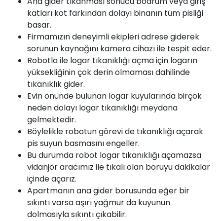
Ana gider tıkanması sonucu bodrum veya giriş
katları kot farkından dolayı binanın tüm pisliği
basar.
Firmamızın deneyimli ekipleri adrese giderek
sorunun kaynağını kamera cihazı ile tespit eder.
Robotla ile logar tıkanıklığı açma için logarın
yüksekliğinin çok derin olmaması dahilinde
tıkanıklık gider.
Evin önünde bulunan logar kuyularında birçok
neden dolayı logar tıkanıklığı meydana
gelmektedir.
Böylelikle robotun görevi de tıkanıklığı açarak
pis suyun basmasını engeller.
Bu durumda robot logar tıkanıklığı açamazsa
vidanjör aracımız ile tıkalı olan boruyu dakikalar
içinde açarız.
Apartmanın ana gider borusunda eğer bir
sıkıntı varsa aşırı yağmur da kuyunun
dolmasıyla sıkıntı çıkabilir.