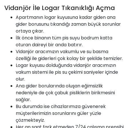
Vidanjör İle Logar Tıkanıklığı Açma
Apartmanın logar kuyusuna kadar giden ana
gider borusunu tıkandığı zaman büyük sorunlar
ortaya çıkar.
İlk önce binanın tüm pis suyu bodrum katta
oturan daireyi bir anda batırır.
Vidanjör aracımızın vakumlu ve su basma
özelliği ile giderleri çok kolay bir şekilde temizler.
Logar kuyusu dolduğunda vidanjör aracımızın
vakum sistemi ile pis su çekimi saniyeler içinde
olur.
Ana gider borularında oluşan eğimsizlik
nedeniyle de çok çabuk pisliklerin birikmesini
sağlar.
Bu durumda ise cihazlarımıza güvenerek
müşterilerimizin sorunlarını güler yüzle
çözmekteyiz.
Her an saat fark etmeden 7/24 çalışma prensibi