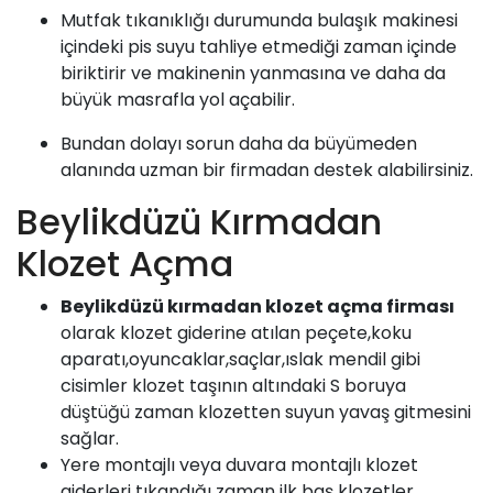
Mutfak tıkanıklığı durumunda bulaşık makinesi
içindeki pis suyu tahliye etmediği zaman içinde
biriktirir ve makinenin yanmasına ve daha da
büyük masrafla yol açabilir.
Bundan dolayı sorun daha da büyümeden
alanında uzman bir firmadan destek alabilirsiniz.
Beylikdüzü Kırmadan
Klozet Açma
Beylikdüzü kırmadan klozet açma firması
olarak klozet giderine atılan peçete,koku
aparatı,oyuncaklar,saçlar,ıslak mendil gibi
cisimler klozet taşının altındaki S boruya
düştüğü zaman klozetten suyun yavaş gitmesini
sağlar.
Yere montajlı veya duvara montajlı klozet
giderleri tıkandığı zaman ilk baş klozetler