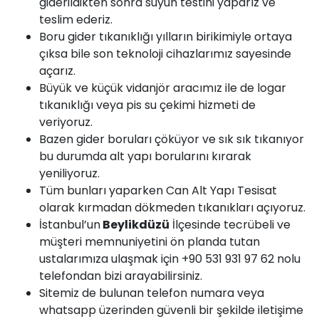
giderildikten sonra suyun testini yaparız ve
teslim ederiz.
Boru gider tıkanıklığı yılların birikimiyle ortaya
çıksa bile son teknoloji cihazlarımız sayesinde
açarız.
Büyük ve küçük
vidanjör
aracımız ile de logar
tıkanıklığı veya pis su çekimi hizmeti de
veriyoruz.
Bazen gider boruları çöküyor ve sık sık tıkanıyor
bu durumda
alt yapı
borularını kırarak
yeniliyoruz.
Tüm bunları yaparken Can Alt Yapı Tesisat
olarak kırmadan dökmeden tıkanıkları açıyoruz.
İstanbul’un
Beylikdüzü
İlçesinde tecrübeli ve
müşteri memnuniyetini ön planda tutan
ustalarımıza ulaşmak için +90 531 931 97 62 nolu
telefondan bizi arayabilirsiniz.
Sitemiz de bulunan telefon numara veya
whatsapp üzerinden güvenli bir şekilde iletişime