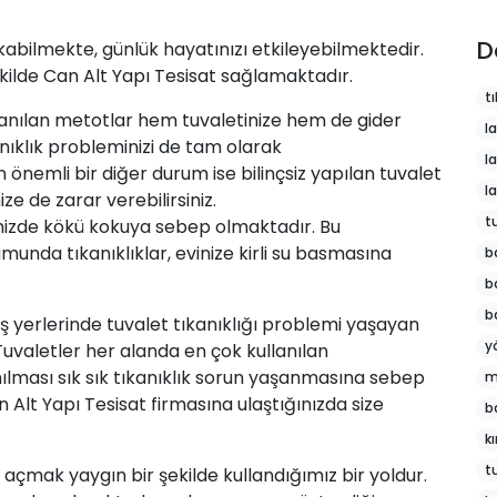
D
kabilmekte, günlük hayatınızı etkileyebilmektedir.
kilde
Can Alt Yapı Tesisat
sağlamaktadır.
tı
kullanılan metotlar hem tuvaletinize hem de
gider
l
nıklık
probleminizi de tam olarak
l
 önemli bir diğer durum ise bilinçsiz yapılan
tuvalet
l
e de zarar verebilirsiniz.
t
inizde kökü kokuya sebep olmaktadır. Bu
unda tıkanıklıklar, evinize kirli
su
basmasına
b
b
b
 iş yerlerinde tuvalet tıkanıklığı problemi yaşayan
y
 Tuvaletler her alanda en çok kullanılan
nılması sık sık tıkanıklık sorun yaşanmasına sebep
m
Alt Yapı Tesisat firmasına ulaştığınızda size
b
k
t
nı açmak yaygın bir şekilde kullandığımız bir yoldur.