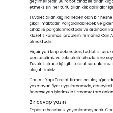
geçilmektedir. Bu robot cihaz ile tıkanıklı
etmeksizin, her türlü tıkanıklık dakikalar i
Tuvalet tıkanıklığına neden olan bir nesne
çıkarılmaktadır. Parçalanabilecek ve gider 
cihaz ile parçalanmaktadır ve ardından
ka
klozet tıkanması problemi firmamız Can Al
olmaktadır.
Hiçbir yeri kırıp dökmeden, tadilat izi bıra
personelimiz ve teknolojik cihazlarımız say
Tuvalet tıkanıklığı gibi tesisat sorunlarınız
ulaşabilirsiniz.
Can Alt Yapı Tesisat firmasına ulaştığınızda 
yakmayan fiyat uygulamamızla, deneyimli
önemseyen işlerimizle firmamız tam anlamıy
Bir cevap yazın
E-posta hesabınız yayımlanmayacak.
Ger