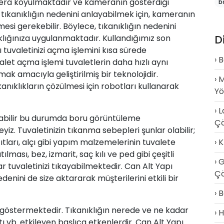
mera koyulmaktadır ve kameranın gösterdiği
b
tıkanıklığın nedenini anlayabilmek için, kameranın
esi gerekebilir. Böylece, tıkanıklığın nedenini
D
klığınıza uygulanmaktadır. Kullandığımız son
ı tuvaletinizi
açma
işlemini kısa sürede
B
let açma işlemi tuvaletlerin daha hızlı aynı
ak amacıyla geliştirilmiş bir teknolojidir.
M
anıklıkların çözülmesi için robotları kullanarak
Y
L
nabilir bu durumda
boru
görüntüleme
Ç
yiz. Tuvaletinizin
tıkanma
sebepleri şunlar olabilir;
ıtları, alçı gibi yapım malzemelerinin tuvalete
K
ması, bez, izmarit, saç kılı ve ped gibi çeşitli
G
ar tuvaletinizi tıkayabilmektedir. Can Alt Yapı
Çö
enini de size aktararak müşterilerini etkili bir
B
ik göstermektedir. Tıkanıklığın nerede ve ne kadar
H
ı vb. etkileyen başlıca etkenlerdir. Can Alt Yapı