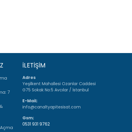
Z
İLETİŞİM
Adres
Açma
Yeşilkent Mahallesi Ozanlar Caddesi
G75 Sokak No:5 Avcılar / İstanbul
ma: 7
E-Mail;
 &
info@canaltyapitesisat.com
Gsm;
0531 931 9762
r Açma