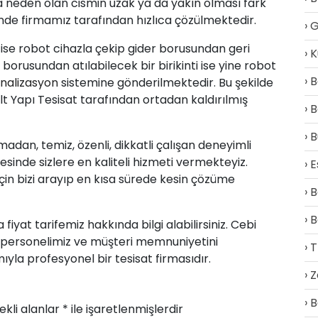
ğa neden olan cismin uzak ya da yakın olması fark
çinde firmamız tarafından hızlıca çözülmektedir.
G
 ise robot cihazla çekip gider borusundan geri
K
borusundan atılabilecek bir birikinti ise yine robot
B
nalizasyon
sistemine gönderilmektedir. Bu şekilde
t Yapı Tesisat tarafından ortadan kaldırılmış
B
B
kmadan, temiz, özenli, dikkatli çalışan deneyimli
esinde sizlere en kaliteli hizmeti vermekteyiz.
E
 için bizi arayıp en kısa sürede kesin çözüme
B
B
fiyat tarifemiz hakkında bilgi alabilirsiniz. Cebi
 personelimiz ve müşteri memnuniyetini
T
la profesyonel bir tesisat firmasıdır.
Z
B
ekli alanlar
*
ile işaretlenmişlerdir