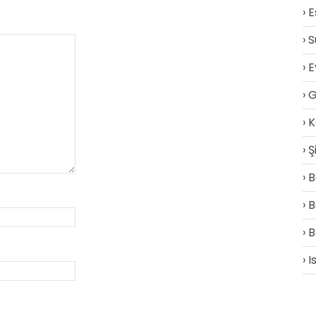
E
S
E
G
K
Ş
B
B
B
I