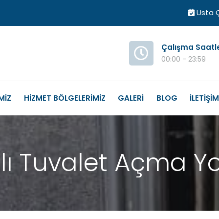
Usta Ç
Çalışma Saatl
00:00 - 23:59
MİZ
HİZMET BÖLGELERİMİZ
GALERİ
BLOG
İLETİŞİ
lı Tuvalet Açma Yo