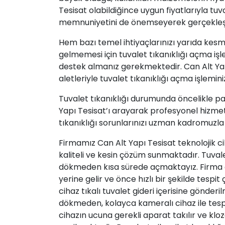
Tesisat olabildiğince uygun fiyatlarıyla tuv
memnuniyetini de önemseyerek gerçekleş
Hem bazı temel ihtiyaçlarınızı yarıda kes
gelmemesi için tuvalet tıkanıklığı açma iş
destek almanız gerekmektedir. Can Alt Ya
aletleriyle tuvalet tıkanıklığı açma işlemin
Tuvalet tıkanıklığı durumunda öncelikle
Yapı Tesisat’ı arayarak profesyonel hizmetle
tıkanıklığı sorunlarınızı uzman kadromuzl
Firmamız Can Alt Yapı Tesisat teknolojik c
kaliteli ve kesin çözüm sunmaktadır. Tuvalet 
dökmeden kısa sürede açmaktayız. Firma ça
yerine gelir ve önce hızlı bir şekilde tespi
cihaz tıkalı tuvalet gideri içerisine gönderi
dökmeden, kolayca kameralı cihaz ile tespi
cihazın ucuna gerekli aparat takılır ve
kloz