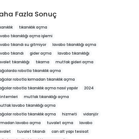
aha Fazla Sonuç
kanıklık
tıkanıklık açma
avabo tıkanıklığı açma işlemi
avabo tıkandı su gitmiyor
lavabo tıkanıklığı açma
avabo tıkandı
gider açma
lavabo tıkanıklığı
uvalet tıkanıklığı
tıkama
mutfak gideri açma
ağcılarda robotla tıkanıklık açma
ağcılar robotla kırmadan tıkanıklık açma
ağcılar robotla tıkanıklık açma nasıl yapılır
2024
öntemleri
mutfak tıkanıklığı açma
utfak lavabo tıkanıklığı açma
ağcılar robotla tıkanıklık açma
hizmeti
vidanjör
ırmadan lavabo açma
tuvalet açma
lavabo
uvalet
tuvalet tıkandı
can alt yapı tesisat