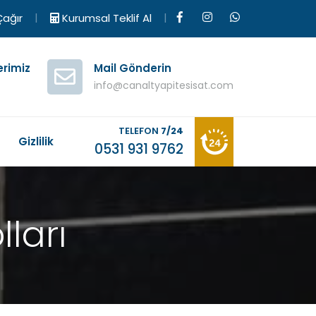
|
|
ağır
Kurumsal Teklif Al
erimiz
Mail Gönderin
info@canaltyapitesisat.com
TELEFON
7/24
M
Gizlilik
0531 931 9762
lları