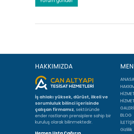
HAKKIMIZDA
MEN
ANAS
HAKKI
HİZMET
İş ahlakı yüksek, dürüst, ilkeli ve
HİZME
sorumluluk bilinci içerisinde
GALERİ
çalışan firmamız
, sektöründe
BLOG
ender rastlanan prensiplere sahip bir
kuruluş olarak bilinmektedir.
İLETİŞ
Gizlilik
Hemen Usta Çağırın