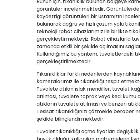
Bunun için, tıkanıklık bulunan bölgeye ka
görüntüler incelenmektedir. Görüntülerde 
kaydettiği görüntüleri bir ustamızın incelem
bulunarak doğru ve hızlı çözüm yolu tıkanı
teknoloji robot cihazlarımız ile birlikte tıkal
gerçekleştirmekteyiz. Robot cihazlarla tuva
zamanda etkili bir şekilde açılmasını sağlam
Kullandığımız bu yöntem, tuvaletlerdeki tık
gerçekleştirilmektedir.
Tıkanıklıklar farklı nedenlerden kaynakla
kameralarımız ile tıkanıklığı tespit etmekte
Tuvalete atılan ıslak mendiller, tuvalet kağ
atılması, tuvalete toprak veya kedi kumu atıl
atıkların tuvalete atılması ve benzeri atıkl
Tesisat tıkanıklığınızı çözmekle beraber ned
şekilde bilinçlendirmektedir.
Tuvalet
tıkanıklığı açma
fiyatları değişikl
büyük olduğu, kullanılan malzemelerin fiyat