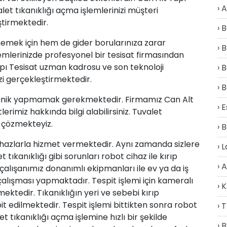
A
alet tıkanıklığı açma işlemlerinizi müşteri
tirmektedir.
B
memek için hem de gider borularınıza zarar
B
lemlerinizde profesyonel bir tesisat firmasından
pı Tesisat uzman kadrosu ve son teknoloji
B
izi gerçekleştirmektedir.
B
 panik yapmamak gerekmektedir.
Firmamız
Can Alt
E
rimiz hakkında bilgi alabilirsiniz. Tuvalet
a çözmekteyiz.
B
ihazlarla hizmet vermektedir. Aynı zamanda sizlere
L
tıkanıklığı gibi sorunları robot cihaz ile kırıp
A
lışanımız donanımlı ekipmanları ile ev ya da iş
t çalışması yapmaktadır. Tespit işlemi için kameralı
K
lmektedir. Tıkanıklığın yeri ve sebebi kırıp
t edilmektedir. Tespit işlemi bittikten sonra robot
T
et
tıkanıklığı açma işlemine hızlı bir şekilde
B