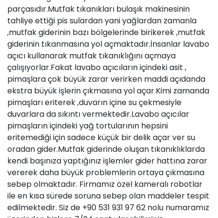
parçasıdır.Mutfak tıkanıkları bulaşık makinesinin
tahliye ettiği pis sulardan yani yağlardan zamanla
,mutfak giderinin bazı bölgelerinde birikerek ,mutfak
giderinin tıkanmasına yol açmaktadır.İnsanlar lavabo
açıcı
kullanarak mutfak tıkanıklığını açmaya
çalışıyorlar.Fakat
lavabo
açıcıların içindeki asit ,
pimaşlara çok büyük zarar verirken maddi açıdanda
ekstra büyük işlerin çıkmasına yol açar.Kimi zamanda
pimaşları eriterek ,duvarın içine su çekmesiyle
duvarlara da sıkıntı vermektedir.Lavabo açıcılar
pimaşların içindeki yağ tortularının hepsini
eritemediği için sadece küçük bir delik açar ver su
oradan
gider
.Mutfak giderinde oluşan tıkanıklıklarda
kendi başınıza yaptığınız işlemler gider hattına zarar
vererek daha büyük problemlerin ortaya çıkmasına
sebep olmaktadır. Firmamız özel kameralı robotlar
ile en kısa sürede soruna sebep olan maddeler tespit
edilmektedir. Siz de +90 531 931 97 62 nolu numaramız