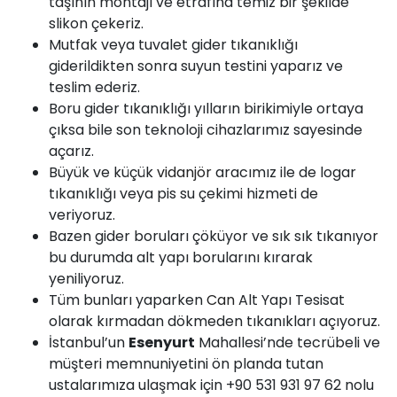
taşının montajı ve etrafına temiz bir şekilde
slikon çekeriz.
Mutfak veya tuvalet gider tıkanıklığı
giderildikten sonra suyun testini yaparız ve
teslim ederiz.
Boru gider tıkanıklığı yılların birikimiyle ortaya
çıksa bile son teknoloji cihazlarımız sayesinde
açarız.
Büyük ve küçük
vidanjör
aracımız ile de logar
tıkanıklığı veya pis su çekimi hizmeti de
veriyoruz.
Bazen gider boruları çöküyor ve sık sık tıkanıyor
bu durumda alt yapı borularını kırarak
yeniliyoruz.
Tüm bunları yaparken
Can
Alt Yapı Tesisat
olarak kırmadan dökmeden tıkanıkları açıyoruz.
İstanbul’un
Esenyurt
Mahallesi’nde tecrübeli ve
müşteri memnuniyetini ön planda tutan
ustalarımıza ulaşmak için +90 531 931 97 62 nolu