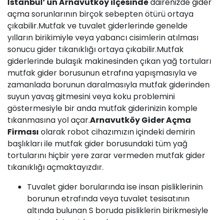
İstanbul’ un Arnavutköy ilçesinde
dairenizde
gider
açma
sorunlarının birçok sebepten ötürü ortaya
çıkabilir.Mutfak ve tuvalet giderlerinde genelde
yılların birikimiyle veya yabancı cisimlerin atılması
sonucu gider tıkanıklığı ortaya çıkabilir.Mutfak
giderlerinde bulaşık makinesinden çıkan yağ tortuları
mutfak gider borusunun etrafına yapışmasıyla ve
zamanlada borunun daralmasıyla mutfak giderinden
suyun yavaş gitmesini veya koku problemini
göstermesiyle bir anda mutfak giderinizin komple
tıkanmasına yol açar.
Arnavutköy Gider Açma
Firması
olarak robot cihazımızın içindeki demirin
başlıkları ile mutfak gider borusundaki tüm yağ
tortularını hiçbir yere zarar vermeden mutfak gider
tıkanıklığı açmaktayızdır.
Tuvalet gider borularında ise insan pisliklerinin
borunun etrafında veya tuvalet tesisatının
altında bulunan S boruda pisliklerin birikmesiyle