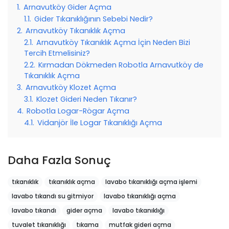
1.
Arnavutköy Gider Açma
1.1.
Gider Tıkanıklığının Sebebi Nedir?
2.
Arnavutköy Tıkanıklık Açma
2.1.
Arnavutköy Tıkanıklık Açma İçin Neden Bizi
Tercih Etmelisiniz?
2.2.
Kırmadan Dökmeden Robotla Arnavutköy de
Tıkanıklık Açma
3.
Arnavutköy Klozet Açma
3.1.
Klozet Gideri Neden Tıkanır?
4.
Robotla Logar-Rögar Açma
4.1.
Vidanjör İle Logar Tıkanıklığı Açma
Daha Fazla Sonuç
tıkanıklık
tıkanıklık açma
lavabo tıkanıklığı açma işlemi
lavabo tıkandı su gitmiyor
lavabo tıkanıklığı açma
lavabo tıkandı
gider açma
lavabo tıkanıklığı
tuvalet tıkanıklığı
tıkama
mutfak gideri açma