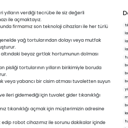
D
i yılların verdiği tecrübe ile siz değerli
hazı ile açmaktayız.
tı
munda
firmamız
son teknoloji cihazları ile her türlü
l
genelde yağ tortularından dolayı veya mutfak
l
şturur.
l
 altındaki beyaz gırtlak hortumunun dolması
t
b
 pisliği tortularının yılların birikimiyle boruda
b
rur.
k veya yabancı bir cisim atması tuvaletten suyun
b
y
 ileri gidemediği için tuvalet gider tıkanıklığı
m
b
z tıkanıklığı açmak için müşterimizin adresine
k
t
t edip robot cihazımız ile sorunu dakikalar içinde