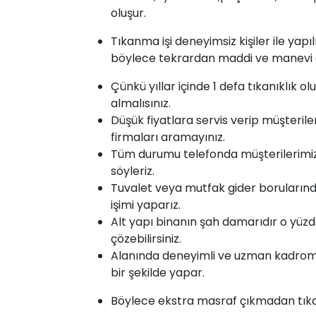
oluşur.
Tıkanma
işi deneyimsiz kişiler ile yap
böylece tekrardan maddi ve manevi ol
Çünkü yıllar içinde 1 defa tıkanıklık o
almalısınız.
Düşük fiyatlara servis verip müşterile
firmaları aramayınız.
Tüm durumu telefonda müşterilerimize 
söyleriz.
Tuvalet veya mutfak gider borularınd
işimi yaparız.
Alt yapı binanın şah damarıdır o yüzd
çözebilirsiniz.
Alanında deneyimli ve uzman kadromu
bir şekilde yapar.
Böylece ekstra masraf çıkmadan tıkanı