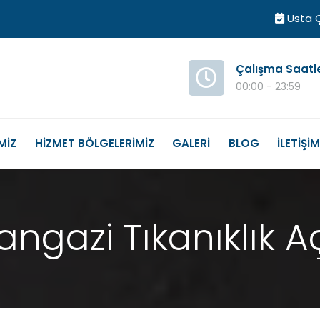
Usta Ç
Çalışma Saatl
00:00 - 23:59
MİZ
HİZMET BÖLGELERİMİZ
GALERİ
BLOG
İLETİŞİ
tangazi Tıkanıklık 