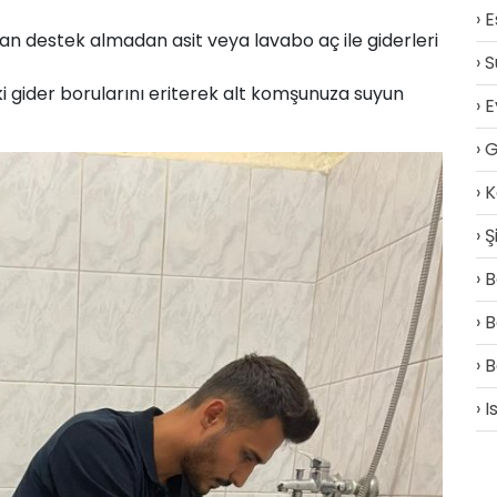
E
n destek almadan asit veya lavabo aç ile giderleri
S
ki gider borularını eriterek alt komşunuza suyun
E
G
K
Ş
B
B
B
I