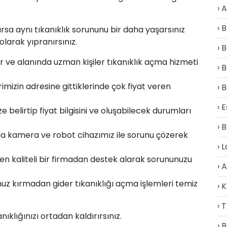
A
B
ılırsa aynı tıkanıklık sorununu bir daha yaşarsınız
arak yıpranırsınız.
B
lur ve alanında uzman kişiler
tıkanıklık açma
hizmeti
B
rimizin adresine gittiklerinde çok fiyat veren
B
E
belirtip fiyat bilgisini ve oluşabilecek durumları
B
a kamera ve robot cihazımız ile sorunu çözerek
L
en kaliteli bir firmadan destek alarak sorununuzu
A
z kırmadan gider tıkanıklığı açma işlemleri temiz
K
T
klığınızı ortadan kaldırırsınız.
B