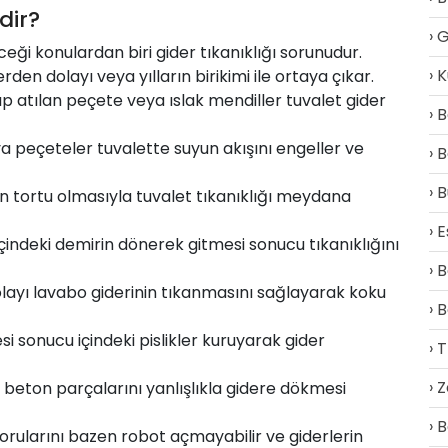
dir?
G
ği konulardan biri gider tıkanıklığı sorunudur.
K
rden dolayı veya yılların birikimi ile ortaya çıkar.
ıp atılan peçete veya ıslak mendiller tuvalet gider
B
 peçeteler tuvalette suyun akışını engeller ve
B
B
un tortu olmasıyla tuvalet tıkanıklığı meydana
E
içindeki demirin dönerek gitmesi sonucu tıkanıklığını
B
layı lavabo giderinin tıkanmasını sağlayarak koku
B
 sonucu içindeki pislikler kuruyarak gider
T
Z
beton parçalarını yanlışlıkla gidere dökmesi
B
orularını bazen robot açmayabilir ve giderlerin