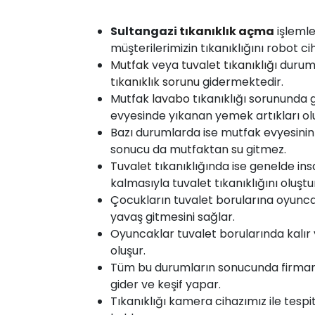
Sultangazi
tıkanıklık
açma
işlemler
müşterilerimizin tıkanıklığını robot ci
Mutfak
veya
tuvalet tıkanıklığı
duru
tıkanıklık sorunu
gidermektedir.
Mutfak
lavabo
tıkanıklığı sorununda 
evyesinde yıkanan yemek artıkları olu
Bazı durumlarda ise mutfak evyesinin
sonucu da mutfaktan
su
gitmez.
Tuvalet
tıkanıklığında ise genelde insan
kalmasıyla tuvalet tıkanıklığını oluştu
Çocukların tuvalet borularına oyunca
yavaş gitmesini sağlar.
Oyuncaklar tuvalet borularında kalır ve
oluşur.
Tüm bu durumların sonucunda firmamı
gider ve keşif yapar.
Tıkanıklığı kamera cihazımız ile tespi