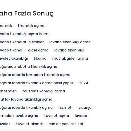
aha Fazla Sonuç
kanıklık
tıkanıklık açma
avabo tıkanıklığı açma işlemi
avabo tıkandı su gitmiyor
lavabo tıkanıklığı açma
avabo tıkandı
gider açma
lavabo tıkanıklığı
uvalet tıkanıklığı
tıkama
mutfak gideri açma
ağcılarda robotla tıkanıklık açma
ağcılar robotla kırmadan tıkanıklık açma
ağcılar robotla tıkanıklık açma nasıl yapılır
2024
öntemleri
mutfak tıkanıklığı açma
utfak lavabo tıkanıklığı açma
ağcılar robotla tıkanıklık açma
hizmeti
vidanjör
ırmadan lavabo açma
tuvalet açma
lavabo
uvalet
tuvalet tıkandı
can alt yapı tesisat