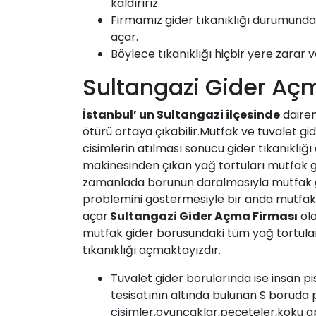
kaldırırız.
Firmamız
gider tıkanıklığı durumunda 
açar.
Böylece tıkanıklığı hiçbir yere zarar v
Sultangazi Gider Aç
İstanbul’ un Sultangazi ilçesinde
daire
ötürü ortaya çıkabilir.Mutfak ve tuvalet gi
cisimlerin atılması sonucu gider tıkanıklığı
makinesinden çıkan yağ tortuları mutfak 
zamanlada borunun daralmasıyla mutfak g
problemini göstermesiyle bir anda mutfak 
açar.
Sultangazi Gider Açma Firması
ola
mutfak gider borusundaki tüm yağ tortular
tıkanıklığı açmaktayızdır.
Tuvalet gider borularında ise insan pi
tesisatının altında bulunan S boruda p
cisimler,oyuncaklar,peçeteler,koku ap