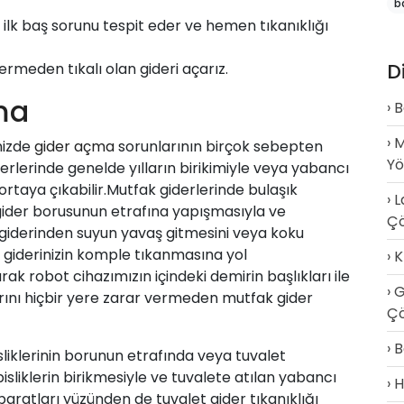
b
ilk baş sorunu tespit eder ve hemen tıkanıklığı
D
ermeden tıkalı olan gideri açarız.
ma
B
M
nizde
gider açma
sorunlarının birçok sebepten
Y
derlerinde genelde yılların birikimiyle veya yabancı
 ortaya çıkabilir.Mutfak giderlerinde bulaşık
L
gider borusunun etrafına yapışmasıyla ve
Ç
iderinden suyun yavaş gitmesini veya koku
giderinizin komple tıkanmasına yol
K
rak robot cihazımızın içindeki demirin başlıkları ile
G
ını hiçbir yere zarar vermeden mutfak gider
Çö
B
sliklerinin borunun etrafında veya tuvalet
isliklerin birikmesiyle ve tuvalete atılan yabancı
H
aratları yüzünden de tuvalet gider tıkanıklığı