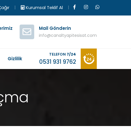
|
|
ağır
Kurumsal Teklif Al
erimiz
Mail Gönderin
info@canaltyapitesisat.com
TELEFON
7/24
M
Gizlilik
0531 931 9762
Açma