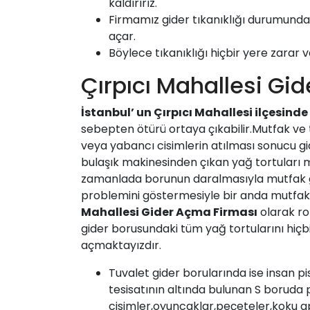
kaldırırız.
Firmamız
gider tıkanıklığı durumunda 
açar.
Böylece tıkanıklığı hiçbir yere zarar v
Çırpıcı Mahallesi Gi
İstanbul’ un
Çırpıcı Mahallesi
ilçesinde
sebepten ötürü ortaya çıkabilir.Mutfak ve t
veya yabancı cisimlerin atılması sonucu gid
bulaşık makinesinden çıkan yağ tortuları 
zamanlada borunun daralmasıyla mutfak g
problemini göstermesiyle bir anda mutfak 
Mahallesi
Gider Açma Firması
olarak rob
gider borusundaki tüm yağ tortularını hiçb
açmaktayızdır.
Tuvalet gider borularında ise insan pi
tesisatının altında bulunan S boruda p
cisimler,oyuncaklar,peçeteler,koku ap