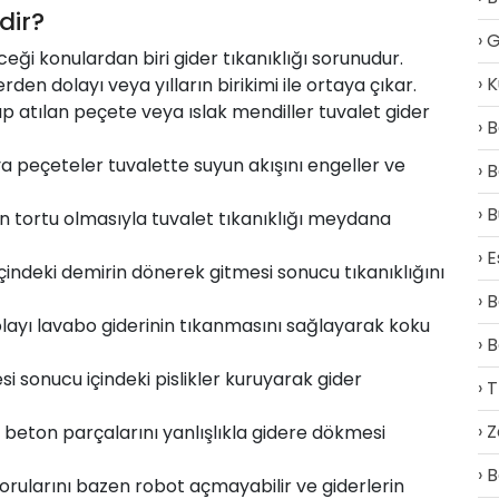
dir?
G
ği konulardan biri gider tıkanıklığı sorunudur.
K
rden dolayı veya yılların birikimi ile ortaya çıkar.
ıp atılan peçete veya ıslak mendiller tuvalet gider
B
 peçeteler tuvalette suyun akışını engeller ve
B
B
un tortu olmasıyla tuvalet tıkanıklığı meydana
E
içindeki demirin dönerek gitmesi sonucu tıkanıklığını
B
layı lavabo giderinin tıkanmasını sağlayarak koku
B
 sonucu içindeki pislikler kuruyarak gider
T
Z
beton parçalarını yanlışlıkla gidere dökmesi
B
orularını bazen robot açmayabilir ve giderlerin