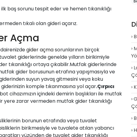
b
ilk baş sorunu tespit eder ve hemen tıkanıklığı
D
ermeden tıkalı olan gideri açarız.
der Açma
B
M
dairenizde
gider açma
sorunlarının birçok
Y
uvalet giderlerinde genelde yılların birikimiyle
er tıkanıklığı ortaya çıkabilir.Mutfak giderlerinde
L
mutfak gider borusunun etrafına yapışmasıyla ve
Ç
iderinden suyun yavaş gitmesini veya koku
giderinizin komple tıkanmasına yol açar
.
Çırpıcı
K
ot cihazımızın içindeki demirin başlıkları ile mutfak
G
ir yere zarar vermeden mutfak gider tıkanıklığı
Çö
B
sliklerinin borunun etrafında veya tuvalet
isliklerin birikmesiyle ve tuvalete atılan yabancı
H
aratları yüzünden de tuvalet gider tıkanıklığı