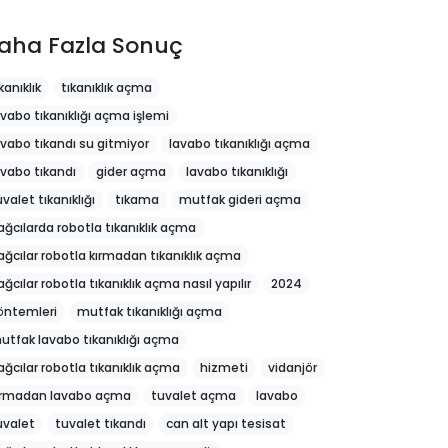
aha Fazla Sonuç
kanıklık
tıkanıklık açma
avabo tıkanıklığı açma işlemi
avabo tıkandı su gitmiyor
lavabo tıkanıklığı açma
avabo tıkandı
gider açma
lavabo tıkanıklığı
uvalet tıkanıklığı
tıkama
mutfak gideri açma
ağcılarda robotla tıkanıklık açma
ağcılar robotla kırmadan tıkanıklık açma
ağcılar robotla tıkanıklık açma nasıl yapılır
2024
öntemleri
mutfak tıkanıklığı açma
utfak lavabo tıkanıklığı açma
ağcılar robotla tıkanıklık açma
hizmeti
vidanjör
ırmadan lavabo açma
tuvalet açma
lavabo
uvalet
tuvalet tıkandı
can alt yapı tesisat