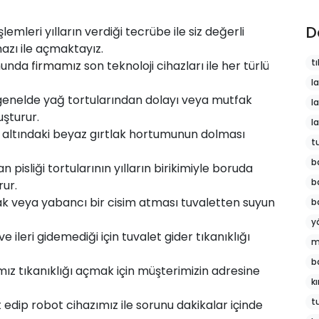
D
şlemleri yılların verdiği tecrübe ile siz değerli
hazı ile açmaktayız.
tı
munda
firmamız
son teknoloji cihazları ile her türlü
l
genelde yağ tortularından dolayı veya mutfak
l
şturur.
l
 altındaki beyaz gırtlak hortumunun dolması
t
b
 pisliği tortularının yılların birikimiyle boruda
b
rur.
k veya yabancı bir cisim atması tuvaletten suyun
b
y
 ileri gidemediği için tuvalet gider tıkanıklığı
m
b
z tıkanıklığı açmak için müşterimizin adresine
k
t
t edip robot cihazımız ile sorunu dakikalar içinde