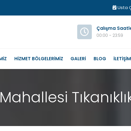
Usta Ç
Çalışma Saatl
00:00 - 23:59
MİZ
HİZMET BÖLGELERİMİZ
GALERİ
BLOG
İLETİŞİ
 Mahallesi Tıkanık