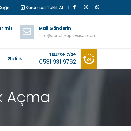
|
|
ağır
Kurumsal Teklif Al
erimiz
Mail Gönderin
info@canaltyapitesisat.com
TELEFON
7/24
M
Gizlilik
0531 931 9762
lık Açma