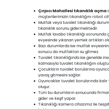
Çırpıcı Mahallesi
tıkanıklık
açma
i
müşterilerimizin tıkanıklığını robot ci
Mutfak
veya
tuvalet tıkanıklığı
duru
tıkanıklık sorunu
gidermektedir.
Mutfak
lavabo
tıkanıklığı sorununda 
evyesinde yıkanan yemek artıkları olu
Bazı durumlarda ise mutfak evyesinin
sonucu da mutfaktan
su
gitmez.
Tuvalet
tıkanıklığında ise genelde insan
kalmasıyla tuvalet tıkanıklığını oluştu
Çocukların tuvalet borularına oyunca
yavaş gitmesini sağlar.
Oyuncaklar tuvalet borularında kalır ve
oluşur.
Tüm bu durumların sonucunda firmamı
gider ve keşif yapar.
Tıkanıklığı kamera cihazımız ile tespi