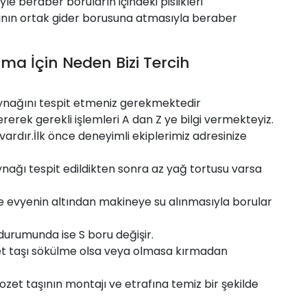
yle beraber boruların içindeki pislikleri
nın ortak gider borusuna atmasıyla beraber
çma İçin Neden Bizi Tercih
ynağını tespit etmeniz gerekmektedir
ererek gerekli işlemleri A dan Z ye bilgi vermekteyiz.
vardır.İlk önce deneyimli ekiplerimiz adresinize
nağı tespit edildikten sonra az yağ tortusu varsa
ile evyenin altından makineye su alınmasıyla borular
 durumunda ise S boru değişir.
zet taşı sökülme olsa veya olmasa kırmadan
ozet taşının montajı ve etrafına temiz bir şekilde