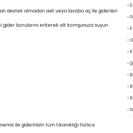
E
n destek almadan asit veya lavabo aç ile giderleri
S
ki gider borularını eriterek alt komşunuza suyun
E
G
K
Ş
B
B
B
I
z ile giderinizin tüm tıkanıklığı hızlıca