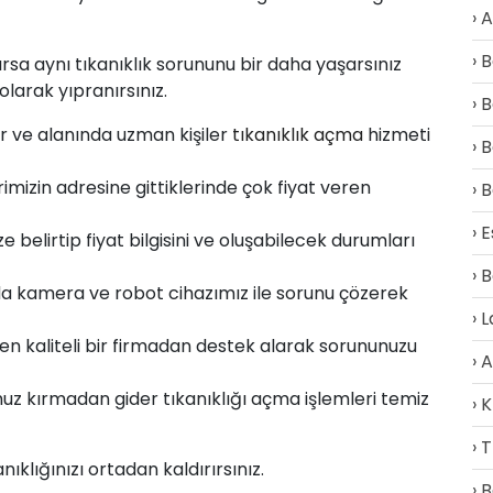
A
B
ılırsa aynı tıkanıklık sorununu bir daha yaşarsınız
arak yıpranırsınız.
B
lur ve alanında uzman kişiler
tıkanıklık açma
hizmeti
B
rimizin adresine gittiklerinde çok fiyat veren
B
E
belirtip fiyat bilgisini ve oluşabilecek durumları
B
a kamera ve robot cihazımız ile sorunu çözerek
L
en kaliteli bir firmadan destek alarak sorununuzu
A
z kırmadan gider tıkanıklığı açma işlemleri temiz
K
T
klığınızı ortadan kaldırırsınız.
B