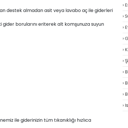
E
n destek almadan asit veya lavabo aç ile giderleri
S
ki gider borularını eriterek alt komşunuza suyun
E
G
K
Ş
B
B
B
I
z ile giderinizin tüm tıkanıklığı hızlıca