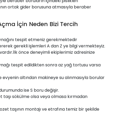
yle beraber boruların içindeki pislikleri
nın ortak gider borusuna atmasıyla beraber
Açma İçin Neden Bizi Tercih
ynağını tespit etmeniz gerekmektedir
ererek gerekli işlemleri A dan Z ye bilgi vermekteyiz.
vardır.İlk önce deneyimli ekiplerimiz adresinize
nağı tespit edildikten sonra az yağ tortusu varsa
ile evyenin altından makineye su alınmasıyla borular
 durumunda ise S boru değişir.
zet taşı sökülme olsa veya olmasa kırmadan
ozet taşının montajı ve etrafına temiz bir şekilde