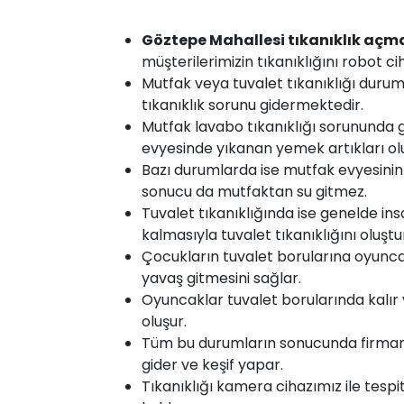
Göztepe Mahallesi
tıkanıklık
açm
müşterilerimizin tıkanıklığını robot ci
Mutfak
veya
tuvalet tıkanıklığı
duru
tıkanıklık sorunu
gidermektedir.
Mutfak
lavabo
tıkanıklığı sorununda 
evyesinde yıkanan yemek artıkları olu
Bazı durumlarda ise mutfak evyesinin
sonucu da mutfaktan
su
gitmez.
Tuvalet
tıkanıklığında ise genelde insan
kalmasıyla tuvalet tıkanıklığını oluştu
Çocukların tuvalet borularına oyunca
yavaş gitmesini sağlar.
Oyuncaklar tuvalet borularında kalır ve
oluşur.
Tüm bu durumların sonucunda firmamı
gider ve keşif yapar.
Tıkanıklığı kamera cihazımız ile tespi