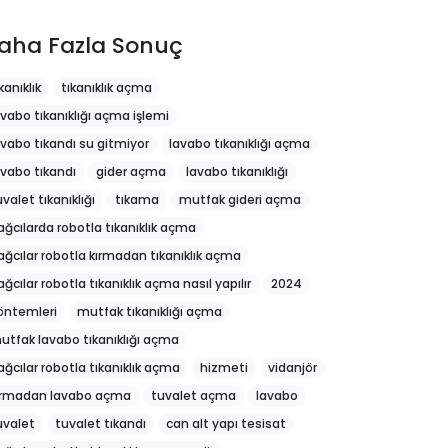
aha Fazla Sonuç
kanıklık
tıkanıklık açma
avabo tıkanıklığı açma işlemi
avabo tıkandı su gitmiyor
lavabo tıkanıklığı açma
avabo tıkandı
gider açma
lavabo tıkanıklığı
uvalet tıkanıklığı
tıkama
mutfak gideri açma
ağcılarda robotla tıkanıklık açma
ağcılar robotla kırmadan tıkanıklık açma
ağcılar robotla tıkanıklık açma nasıl yapılır
2024
öntemleri
mutfak tıkanıklığı açma
utfak lavabo tıkanıklığı açma
ağcılar robotla tıkanıklık açma
hizmeti
vidanjör
ırmadan lavabo açma
tuvalet açma
lavabo
uvalet
tuvalet tıkandı
can alt yapı tesisat