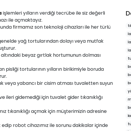
D
a
işlemleri yılların verdiği tecrübe ile siz değerli
hazı ile açmaktayız.
tı
munda
firmamız
son teknoloji cihazları ile her türlü
l
genelde yağ tortularından dolayı veya mutfak
l
şturur.
l
 altındaki beyaz gırtlak hortumunun dolması
t
b
 pisliği tortularının yılların birikimiyle boruda
b
rur.
k veya yabancı bir cisim atması tuvaletten suyun
b
y
 ileri gidemediği için tuvalet gider tıkanıklığı
m
b
z tıkanıklığı açmak için müşterimizin adresine
k
t
t edip robot cihazımız ile sorunu dakikalar içinde