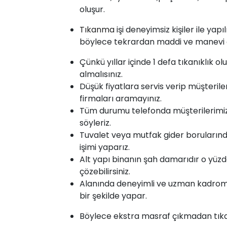
oluşur.
Tıkanma
işi deneyimsiz kişiler ile yap
böylece tekrardan maddi ve manevi ol
Çünkü yıllar içinde 1 defa tıkanıklık o
almalısınız.
Düşük fiyatlara servis verip müşterile
firmaları aramayınız.
Tüm durumu telefonda müşterilerimize 
söyleriz.
Tuvalet veya mutfak gider borularınd
işimi yaparız.
Alt yapı binanın şah damarıdır o yüzd
çözebilirsiniz.
Alanında deneyimli ve uzman kadromu
bir şekilde yapar.
Böylece ekstra masraf çıkmadan tıkanı