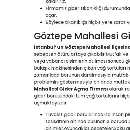
kaldırırız.
Firmamız
gider tıkanıklığı durumunda 
açar.
Böylece tıkanıklığı hiçbir yere zarar v
Göztepe Mahallesi 
İstanbul’ un
Göztepe Mahallesi
ilçesin
sebepten ötürü ortaya çıkabilir.Mutfak ve t
veya yabancı cisimlerin atılması sonucu gid
bulaşık makinesinden çıkan yağ tortuları 
zamanlada borunun daralmasıyla mutfak g
problemini göstermesiyle bir anda mutfak 
Mahallesi
Gider Açma Firması
olarak rob
gider borusundaki tüm yağ tortularını hiçb
açmaktayızdır.
Tuvalet gider borularında ise insan pi
tesisatının altında bulunan S boruda p
cisimler,oyuncaklar,peçeteler,koku ap