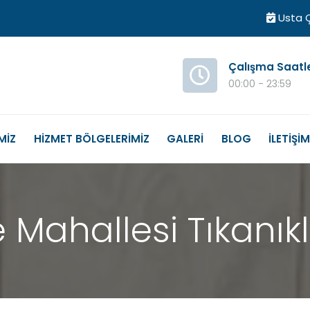
Usta Ç
Çalışma Saatl
00:00 - 23:59
MİZ
HİZMET BÖLGELERİMİZ
GALERİ
BLOG
İLETİŞİ
 Mahallesi Tıkanık