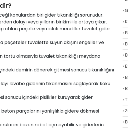
dir?
G
ği konulardan biri gider tıkanıklığı sorunudur.
K
rden dolayı veya yılların birikimi ile ortaya çıkar.
ıp atılan peçete veya ıslak mendiller tuvalet gider
B
 peçeteler tuvalette suyun akışını engeller ve
B
B
un tortu olmasıyla tuvalet tıkanıklığı meydana
E
içindeki demirin dönerek gitmesi sonucu tıkanıklığını
B
layı lavabo giderinin tıkanmasını sağlayarak koku
B
 sonucu içindeki pislikler kuruyarak gider
T
Z
beton parçalarını yanlışlıkla gidere dökmesi
B
orularını bazen robot açmayabilir ve giderlerin