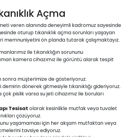
kanıklık Açma
meti veren alanında deneyimli kadromuz sayesinde
esinde oturup tıkanıklık açma sorunları yaşayan
ri memnuniyetini ön planda tutarak çalışmaktayız.
manlarımız ile tıkanıklığın sorununu
zaman kamera cihazımız ile görüntü alarak tespit
n sonra müşterimize de gösteriyoruz.
i demirin dönerek gitmesiyle tıkanıklığı gideriyoruz.
ok pislik varsa su jeti cihazımız ile boruları
apı Tesisat
olarak kesinlikle mutfak veya tuvalet
nıkları çözüyoruz.
 sorunu yaşamaması için her akşam mutfaktan veya
melerini tavsiye ediyoruz.