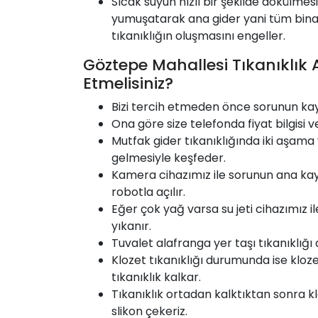
Sıcak suyun hızlı bir şekilde dökülmesi
yumuşatarak ana gider yani tüm bina
tıkanıklığın oluşmasını engeller.
Göztepe Mahallesi Tıkanıklık 
Etmelisiniz?
Bizi tercih etmeden önce sorunun ka
Ona göre size telefonda fiyat bilgisi v
Mutfak gider tıkanıklığında iki aşama 
gelmesiyle keşfeder.
Kamera cihazımız ile sorunun ana kay
robotla açılır.
Eğer çok yağ varsa su jeti cihazımız 
yıkanır.
Tuvalet alafranga yer taşı tıkanıklığı
Klozet
tıkanıklığı durumunda ise klo
tıkanıklık kalkar.
Tıkanıklık ortadan kalktıktan sonra kl
slikon çekeriz.