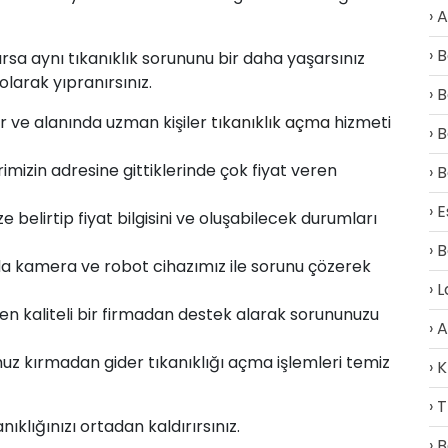
A
B
ılırsa aynı tıkanıklık sorununu bir daha yaşarsınız
arak yıpranırsınız.
B
lur ve alanında uzman kişiler
tıkanıklık açma
hizmeti
B
rimizin adresine gittiklerinde çok fiyat veren
B
E
belirtip fiyat bilgisini ve oluşabilecek durumları
B
a kamera ve robot cihazımız ile sorunu çözerek
L
en kaliteli bir firmadan destek alarak sorununuzu
A
z kırmadan gider tıkanıklığı açma işlemleri temiz
K
T
klığınızı ortadan kaldırırsınız.
B