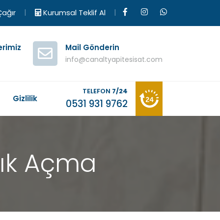
|
|
ağır
Kurumsal Teklif Al
erimiz
Mail Gönderin
info@canaltyapitesisat.com
TELEFON
7/24
M
Gizlilik
0531 931 9762
lık Açma