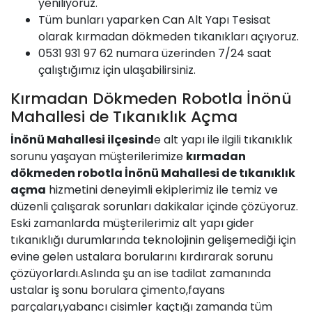
yeniliyoruz.
Tüm bunları yaparken
Can
Alt Yapı Tesisat
olarak kırmadan dökmeden tıkanıkları açıyoruz.
0531 931 97 62 numara üzerinden 7/24 saat
çalıştığımız için ulaşabilirsiniz.
Kırmadan Dökmeden Robotla İnönü
Mahallesi de Tıkanıklık Açma
İnönü Mahallesi
ilçesind
e alt yapı ile ilgili tıkanıklık
sorunu yaşayan müşterilerimize
kırmadan
dökmeden robotla
İnönü Mahallesi
de tıkanıklık
açma
hizmetini deneyimli ekiplerimiz ile temiz ve
düzenli çalışarak sorunları dakikalar içinde çözüyoruz.
Eski zamanlarda müşterilerimiz alt yapı gider
tıkanıklığı durumlarında teknolojinin gelişemediği için
evine gelen ustalara borularını kırdırarak sorunu
çözüyorlardı.Aslında şu an ise tadilat zamanında
ustalar iş sonu borulara çimento,fayans
parçaları,yabancı cisimler kaçtığı zamanda tüm