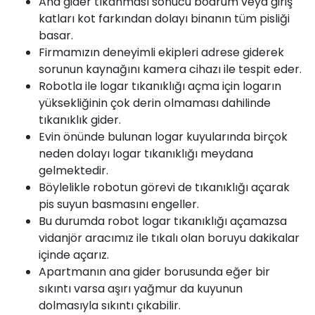
Ana gider tıkanması sonucu bodrum veya giriş
katları kot farkından dolayı binanın tüm pisliği
basar.
Firmamızın deneyimli ekipleri adrese giderek
sorunun kaynağını kamera cihazı ile tespit eder.
Robotla ile logar tıkanıklığı açma için logarın
yüksekliğinin çok derin olmaması dahilinde
tıkanıklık gider.
Evin önünde bulunan logar kuyularında birçok
neden dolayı logar tıkanıklığı meydana
gelmektedir.
Böylelikle robotun görevi de tıkanıklığı açarak
pis suyun basmasını engeller.
Bu durumda robot logar tıkanıklığı açamazsa
vidanjör aracımız ile tıkalı olan boruyu dakikalar
içinde açarız.
Apartmanın ana gider borusunda eğer bir
sıkıntı varsa aşırı yağmur da kuyunun
dolmasıyla sıkıntı çıkabilir.