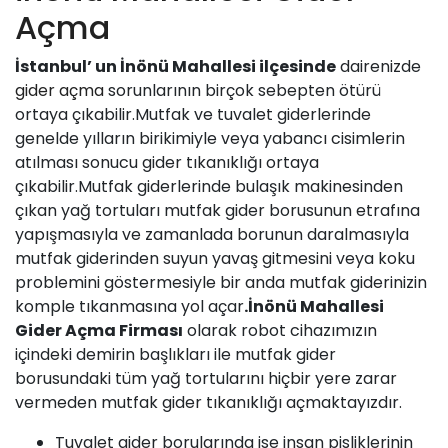
Açma
İstanbul’ un
İnönü Mahallesi
ilçesinde
dairenizde
gider açma
sorunlarının birçok sebepten ötürü
ortaya çıkabilir.Mutfak ve tuvalet giderlerinde
genelde yılların birikimiyle veya yabancı cisimlerin
atılması sonucu gider tıkanıklığı ortaya
çıkabilir.Mutfak giderlerinde bulaşık makinesinden
çıkan yağ tortuları mutfak gider borusunun etrafına
yapışmasıyla ve zamanlada borunun daralmasıyla
mutfak giderinden suyun yavaş gitmesini veya koku
problemini göstermesiyle bir anda mutfak giderinizin
komple tıkanmasına yol açar
.
İnönü Mahallesi
Gider Açma Firması
olarak robot cihazımızın
içindeki demirin başlıkları ile mutfak gider
borusundaki tüm yağ tortularını hiçbir yere zarar
vermeden mutfak gider tıkanıklığı açmaktayızdır.
Tuvalet gider borularında ise insan pisliklerinin