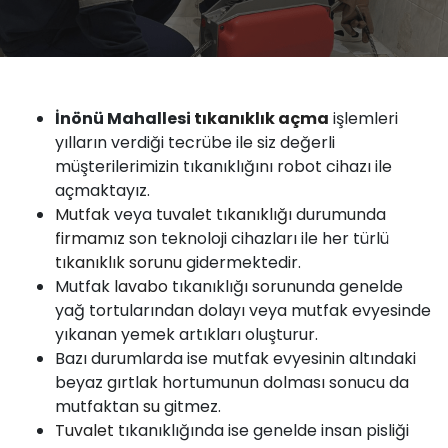
İnönü Mahallesi
tıkanıklık
açma
işlemleri
yılların verdiği tecrübe ile siz değerli
müşterilerimizin tıkanıklığını robot cihazı ile
açmaktayız.
Mutfak
veya
tuvalet tıkanıklığı
durumunda
firmamız
son teknoloji cihazları ile her türlü
tıkanıklık sorunu
gidermektedir.
Mutfak
lavabo
tıkanıklığı sorununda genelde
yağ tortularından dolayı veya mutfak evyesinde
yıkanan yemek artıkları oluşturur.
Bazı durumlarda ise mutfak evyesinin altındaki
beyaz gırtlak hortumunun dolması sonucu da
mutfaktan
su
gitmez.
Tuvalet
tıkanıklığında ise genelde insan pisliği