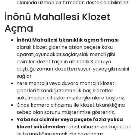
alanında uzman bir firmadan destek alabilirsiniz.
İnönü Mahallesi Klozet
Açma
İnönü Mahallesi
tıkanıklık açma firması
olarak klozet giderine atılan peçete,koku
aparatı,oyuncaklar,saçlar,ıslak mendil gibi
cisimler klozet taşının altındaki S boruya
düştüğü zaman klozetten suyun yavaş gitmesini
sağlar.
Yere montajlı veya duvara montajlı klozet
giderleri tıkandığı zaman ilk baş klozetler
sökülmeden cihazlarımız ile işlemlere başlarız.
Önce kamera cihazımız ile klozet tıkanıklığına
sebep olan sorunu müşterimize gösteririz.
Yabancı cisimler veya peçete fazla yoksa
klozet sökülmeden
robot cihazımızın küçük teli
ile tıkanıklığını açmak için hazırlanırız.