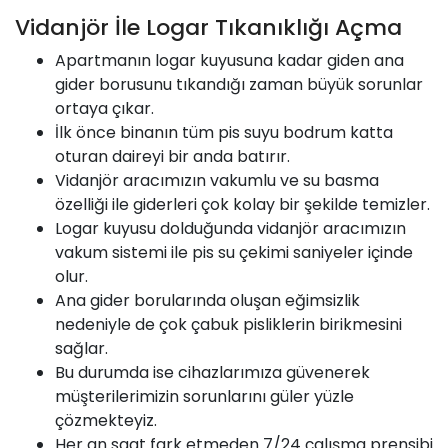
Vidanjör İle Logar Tıkanıklığı Açma
Apartmanın logar kuyusuna kadar giden ana
gider borusunu tıkandığı zaman büyük sorunlar
ortaya çıkar.
İlk önce binanın tüm pis suyu bodrum katta
oturan daireyi bir anda batırır.
Vidanjör aracımızın vakumlu ve su basma
özelliği ile giderleri çok kolay bir şekilde temizler.
Logar kuyusu dolduğunda vidanjör aracımızın
vakum sistemi ile pis su çekimi saniyeler içinde
olur.
Ana gider borularında oluşan eğimsizlik
nedeniyle de çok çabuk pisliklerin birikmesini
sağlar.
Bu durumda ise cihazlarımıza güvenerek
müşterilerimizin sorunlarını güler yüzle
çözmekteyiz.
Her an saat fark etmeden 7/24 çalışma prensibi