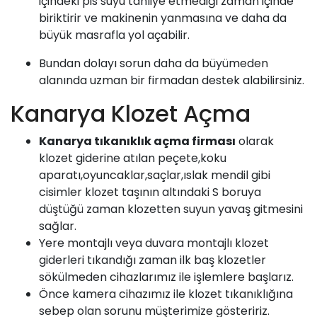
içindeki pis suyu tahliye etmediği zaman içinde
biriktirir ve makinenin yanmasına ve daha da
büyük masrafla yol açabilir.
Bundan dolayı sorun daha da büyümeden
alanında uzman bir firmadan destek alabilirsiniz.
Kanarya Klozet Açma
Kanarya tıkanıklık açma firması
olarak
klozet giderine atılan peçete,koku
aparatı,oyuncaklar,saçlar,ıslak mendil gibi
cisimler klozet taşının altındaki S boruya
düştüğü zaman klozetten suyun yavaş gitmesini
sağlar.
Yere montajlı veya duvara montajlı klozet
giderleri tıkandığı zaman ilk baş klozetler
sökülmeden cihazlarımız ile işlemlere başlarız.
Önce kamera cihazımız ile klozet tıkanıklığına
sebep olan sorunu müşterimize gösteririz.