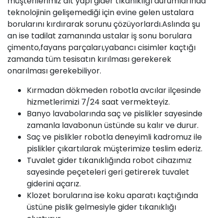
müşterilerimiz alt yapı gider tıkanıklığı durumlarında
teknolojinin gelişemediği için evine gelen ustalara
borularını kırdırarak sorunu çözüyorlardı.Aslında şu
an ise tadilat zamanında ustalar iş sonu borulara
çimento,fayans parçaları,yabancı cisimler kaçtığı
zamanda tüm tesisatın kırılması gerekerek
onarılması gerekebiliyor.
Kırmadan dökmeden robotla avcılar ilçesinde
hizmetlerimizi 7/24 saat vermekteyiz.
Banyo lavabolarında saç ve pislikler sayesinde
zamanla lavabonun üstünde su kalır ve durur.
Saç ve pislikler robotla deneyimli kadromuz ile
pislikler çıkartılarak müşterimize teslim ederiz.
Tuvalet gider tıkanıklığında robot cihazımız
sayesinde peçeteleri geri getirerek tuvalet
giderini açarız.
Klozet borularına ise koku aparatı kaçtığında
üstüne pislik gelmesiyle gider tıkanıklığı