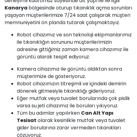
deneyimli kadromuz sayesinde alt yapı ile ile ilgili
Kanarya
bölgesinde oturup tıkanıklık açma sorunları
yaşayan müşterilerimize 7/24 saat çalışarak müşteri
memnuniyetini ön planda tutarak çalışmaktayız.
Robot cihazımız ve son teknoloji ekipmanlarımız
ile tıkanıklığın sorununu müşterilerimizin
adresine gittiğimiz zaman kamera cihazımız ile
görüntü alarak tespit ediyoruz.
Kamera cihazımız ile görüntü aldıktan sonra
müşterimize de gösteriyoruz.
Robot cihazımızın titreşimli ve içindeki demirin
dönerek gitmesiyle tıkanıklığı gideriyoruz.
Eğer mutfak veya tuvalet borularında çok pislik
varsa su jeti cihazımız ile boruları yıkıyoruz.
Tüm bu adımlar yapılırken
Can Alt Yapı
Tesisat
olarak kesinlikle mutfak veya tuvalet
gider borularına zarar vermeden tıkanıkları
çözüyoruz.