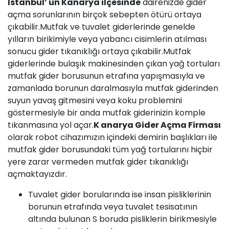
İstanbul’ un Kanarya ilçesinde
dairenizde
gider
açma
sorunlarının birçok sebepten ötürü ortaya
çıkabilir.Mutfak ve tuvalet giderlerinde genelde
yılların birikimiyle veya yabancı cisimlerin atılması
sonucu gider tıkanıklığı ortaya çıkabilir.Mutfak
giderlerinde bulaşık makinesinden çıkan yağ tortuları
mutfak gider borusunun etrafına yapışmasıyla ve
zamanlada borunun daralmasıyla mutfak giderinden
suyun yavaş gitmesini veya koku problemini
göstermesiyle bir anda mutfak giderinizin komple
tıkanmasına yol açar.
K anarya Gider Açma Firması
olarak robot cihazımızın içindeki demirin başlıkları ile
mutfak gider borusundaki tüm yağ tortularını hiçbir
yere zarar vermeden mutfak gider tıkanıklığı
açmaktayızdır.
Tuvalet gider borularında ise insan pisliklerinin
borunun etrafında veya tuvalet tesisatının
altında bulunan S boruda pisliklerin birikmesiyle