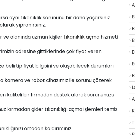
A
B
ılırsa aynı tıkanıklık sorununu bir daha yaşarsınız
arak yıpranırsınız.
B
lur ve alanında uzman kişiler
tıkanıklık açma
hizmeti
B
rimizin adresine gittiklerinde çok fiyat veren
B
E
belirtip fiyat bilgisini ve oluşabilecek durumları
B
a kamera ve robot cihazımız ile sorunu çözerek
L
en kaliteli bir firmadan destek alarak sorununuzu
A
z kırmadan gider tıkanıklığı açma işlemleri temiz
K
T
klığınızı ortadan kaldırırsınız.
B