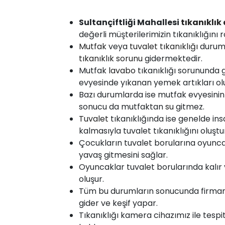
Sultançiftliği Mahallesi
tıkanıklık
değerli müşterilerimizin tıkanıklığını 
Mutfak
veya
tuvalet tıkanıklığı
duru
tıkanıklık sorunu
gidermektedir.
Mutfak
lavabo
tıkanıklığı sorununda 
evyesinde yıkanan yemek artıkları olu
Bazı durumlarda ise mutfak evyesinin
sonucu da mutfaktan
su
gitmez.
Tuvalet
tıkanıklığında ise genelde insan
kalmasıyla tuvalet tıkanıklığını oluştu
Çocukların tuvalet borularına oyunca
yavaş gitmesini sağlar.
Oyuncaklar tuvalet borularında kalır ve
oluşur.
Tüm bu durumların sonucunda firmamı
gider ve keşif yapar.
Tıkanıklığı kamera cihazımız ile tespi