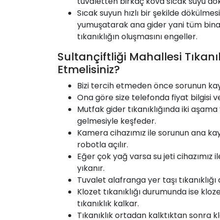
tuvaletten birkaç kova sıcak suyu dök
Sıcak suyun hızlı bir şekilde dökülmesi
yumuşatarak ana gider yani tüm bina
tıkanıklığın oluşmasını engeller.
Sultançiftliği Mahallesi Tıkan
Etmelisiniz?
Bizi tercih etmeden önce sorunun ka
Ona göre size telefonda fiyat bilgisi v
Mutfak gider tıkanıklığında iki aşama 
gelmesiyle keşfeder.
Kamera cihazımız ile sorunun ana kay
robotla açılır.
Eğer çok yağ varsa su jeti cihazımız 
yıkanır.
Tuvalet alafranga yer taşı tıkanıklığı
Klozet
tıkanıklığı durumunda ise klo
tıkanıklık kalkar.
Tıkanıklık ortadan kalktıktan sonra kl