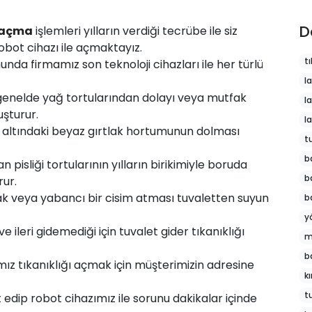
D
açma
işlemleri yılların verdiği tecrübe ile siz
robot cihazı ile açmaktayız.
tı
munda
firmamız
son teknoloji cihazları ile her türlü
l
genelde yağ tortularından dolayı veya mutfak
l
şturur.
l
 altındaki beyaz gırtlak hortumunun dolması
t
b
 pisliği tortularının yılların birikimiyle boruda
b
rur.
k veya yabancı bir cisim atması tuvaletten suyun
b
y
 ileri gidemediği için tuvalet gider tıkanıklığı
m
b
z tıkanıklığı açmak için müşterimizin adresine
k
t
t edip robot cihazımız ile sorunu dakikalar içinde