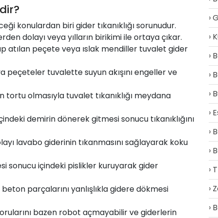
dir?
G
ği konulardan biri gider tıkanıklığı sorunudur.
K
rden dolayı veya yılların birikimi ile ortaya çıkar.
ıp atılan peçete veya ıslak mendiller tuvalet gider
B
 peçeteler tuvalette suyun akışını engeller ve
B
B
un tortu olmasıyla tuvalet tıkanıklığı meydana
E
içindeki demirin dönerek gitmesi sonucu tıkanıklığını
B
layı lavabo giderinin tıkanmasını sağlayarak koku
B
 sonucu içindeki pislikler kuruyarak gider
T
Z
beton parçalarını yanlışlıkla gidere dökmesi
B
orularını bazen robot açmayabilir ve giderlerin