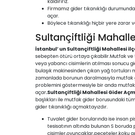
kaldırırız.
Firmamız
gider tıkanıklığı durumunda 
açar.
Böylece tıkanıklığı hiçbir yere zarar v
Sultançiftliği Mahal
İstanbul’ un
Sultançiftliği Mahallesi
il
sebepten ötürü ortaya çıkabilir.Mutfak ve t
veya yabancı cisimlerin atılması sonucu gid
bulaşık makinesinden çıkan yağ tortuları 
zamanlada borunun daralmasıyla mutfak g
problemini göstermesiyle bir anda mutfak 
açar
.
Sultançiftliği Mahallesi
Gider Açm
başlıkları ile mutfak gider borusundaki tü
gider tıkanıklığı açmaktayızdır.
Tuvalet gider borularında ise insan pi
tesisatının altında bulunan S boruda p
cisimler,oyuncaklar,peçeteler,koku ap