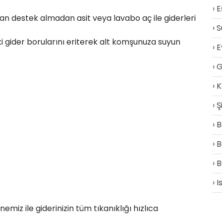
E
n destek almadan asit veya lavabo aç ile giderleri
S
ki gider borularını eriterek alt komşunuza suyun
E
G
K
Ş
B
B
B
I
z ile giderinizin tüm tıkanıklığı hızlıca