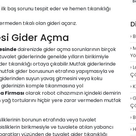
b
ilk baş sorunu tespit eder ve hemen tıkanıklığı
D
ermeden tıkalı olan gideri açarız.
lesi Gider Açma
B
M
çesinde
dairenizde
gider açma
sorunlarının birçok
Y
uvalet giderlerinde genelde yılların birikimiyle
er tıkanıklığı ortaya çıkabilir.Mutfak giderlerinde
L
mutfak gider borusunun etrafına yapışmasıyla ve
Ç
iderinden suyun yavaş gitmesini veya koku
giderinizin komple tıkanmasına yol
K
a Firması
olarak robot cihazımızın içindeki demirin
G
m yağ tortularını hiçbir yere zarar vermeden mutfak
Çö
B
sliklerinin borunun etrafında veya tuvalet
isliklerin birikmesiyle ve tuvalete atılan yabancı
H
aratları yüzünden de tuvalet gider tıkanıklığı