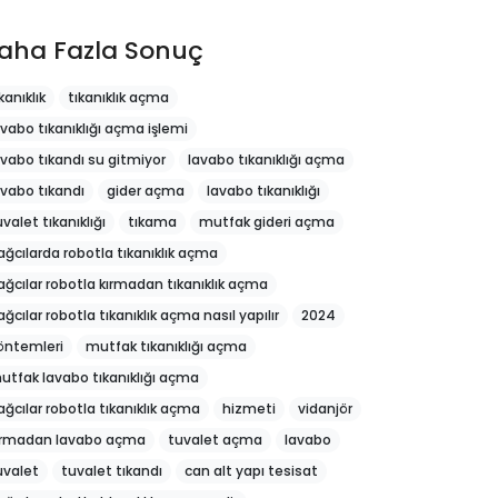
aha Fazla Sonuç
kanıklık
tıkanıklık açma
avabo tıkanıklığı açma işlemi
avabo tıkandı su gitmiyor
lavabo tıkanıklığı açma
avabo tıkandı
gider açma
lavabo tıkanıklığı
uvalet tıkanıklığı
tıkama
mutfak gideri açma
ağcılarda robotla tıkanıklık açma
ağcılar robotla kırmadan tıkanıklık açma
ağcılar robotla tıkanıklık açma nasıl yapılır
2024
öntemleri
mutfak tıkanıklığı açma
utfak lavabo tıkanıklığı açma
ağcılar robotla tıkanıklık açma
hizmeti
vidanjör
ırmadan lavabo açma
tuvalet açma
lavabo
uvalet
tuvalet tıkandı
can alt yapı tesisat