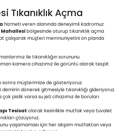
esi Tıkanıklık Açma
ma
hizmeti veren alanında deneyimli kadromuz
i Mahallesi
bölgesinde oturup tıkanıklık açma
aat çalışarak müşteri memnuniyetini ön planda
manlarımız ile tıkanıklığın sorununu
zaman kamera cihazımız ile görüntü alarak tespit
n sonra müşterimize de gösteriyoruz.
i demirin dönerek gitmesiyle tıkanıklığı gideriyoruz.
ok pislik varsa su jeti cihazımız ile boruları
apı Tesisat
olarak kesinlikle mutfak veya tuvalet
nıkları çözüyoruz.
 sorunu yaşamaması için her akşam mutfaktan veya