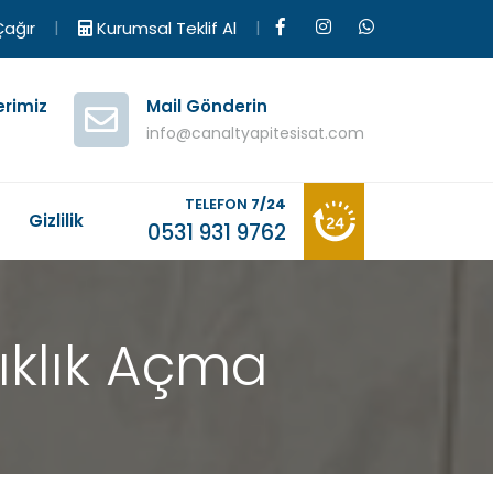
|
|
ağır
Kurumsal Teklif Al
erimiz
Mail Gönderin
info@canaltyapitesisat.com
TELEFON
7/24
M
Gizlilik
0531 931 9762
nıklık Açma