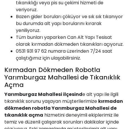
tıkanıklığı veya pis su çekimi hizmeti de
veriyoruz.
Bazen gider boruları çöküyor ve sık sık tıkanıyor
bu durumda alt yapı borularını kırarak
yeniliyoruz.
Tüm bunları yaparken
Can
Alt Yapı Tesisat
olarak kırmadan dökmeden tıkanıkları açıyoruz.
0531 931 97 62 numara üzerinden 7/24 saat
çalıştığımız için ulaşabilirsiniz.
Kırmadan Dökmeden Robotla
Yarımburgaz Mahallesi
de Tıkanıklık
Açma
Yarımburgaz Mahallesi
ilçesind
e alt yapı ile ilgili
tıkanıklık sorunu yaşayan müşterilerimize
kırmadan
dökmeden robotla
Yarımburgaz Mahallesi
de
tıkanıklık açma
hizmetini deneyimli ekiplerimiz ile
temiz ve düzenli çalışarak sorunları dakikalar içinde
çözüyoruz. Eski zamanlarda müşterilerimiz alt yapı