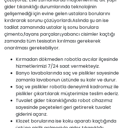
gider tıkanıklığı durumlarında teknolojinin
gelişemediği için evine gelen ustalara borularını
kırdırarak sorunu çözüyorlardı.Aslında şu an ise
tadilat zamanında ustalar iş sonu borulara
çimento,fayans parçaları,yabancı cisimler kaçtığı
zamanda tüm tesisatın kırılması gerekerek
onarılması gerekebiliyor.
Kırmadan dökmeden robotla avcılar ilçesinde
hizmetlerimizi 7/24 saat vermekteyiz.
Banyo lavabolarında saç ve pislikler sayesinde
zamanla lavabonun üstünde su kalır ve durur.
Saç ve pislikler robotla deneyimli kadromuz ile
pislikler çıkartılarak müşterimize teslim ederiz.
Tuvalet gider tıkanıklığında robot cihazımız
sayesinde peçeteleri geri getirerek tuvalet
giderini açarız.
Klozet borularına ise koku aparatı kaçtığında
üstüne pislik gelmesiyle gider tıkanıklığı