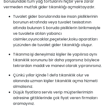
borusundaki tüm yağ tortularını hiçbir yere zarar
vermeden mutfak gider tıkanıklığı açmaktayızdır.
Tuvalet gider borularında ise insan pisliklerinin
borunun etrafında veya tuvalet tesisatının
altında bulunan S boruda pisliklerin birikmesiyle
ve tuvalete atılan yabancı
cisimler,oyuncaklar,peçeteler,koku aparatları
yüzünden de tuvalet gider tıkanıklığı oluşur.
Tıkanma
işi deneyimsiz kişiler ile yapılırsa aynı
tıkanıklık sorununu bir daha yaşarsınız böylece
tekrardan maddi ve manevi olarak yıpranırsınız.
Çünkü yıllar içinde 1 defa tıkanıklık olur ve
alanında uzman kişiler
tıkanıklık açma
hizmeti
almalısınız.
Düşük fiyatlara servis verip müşterilerimizin
adresine gittiklerinde çok fiyat veren firmaları
aramayınız.