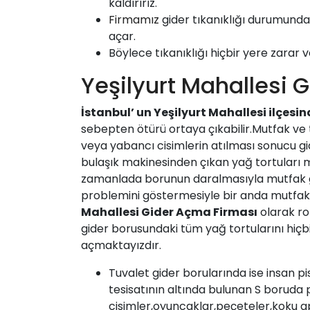
kaldırırız.
Firmamız
gider tıkanıklığı durumunda 
açar.
Böylece tıkanıklığı hiçbir yere zarar v
Yeşilyurt Mahallesi 
İstanbul’ un
Yeşilyurt Mahallesi
ilçesin
sebepten ötürü ortaya çıkabilir.Mutfak ve t
veya yabancı cisimlerin atılması sonucu gid
bulaşık makinesinden çıkan yağ tortuları 
zamanlada borunun daralmasıyla mutfak g
problemini göstermesiyle bir anda mutfak 
Mahallesi
Gider Açma Firması
olarak rob
gider borusundaki tüm yağ tortularını hiçb
açmaktayızdır.
Tuvalet gider borularında ise insan pi
tesisatının altında bulunan S boruda p
cisimler,oyuncaklar,peçeteler,koku ap