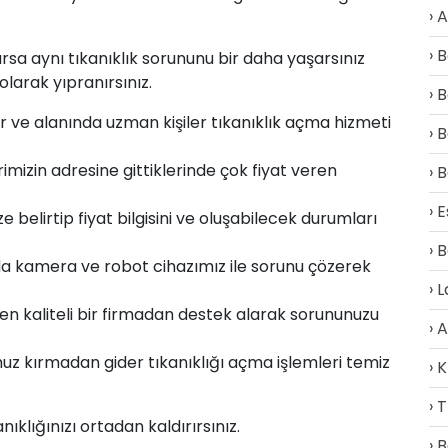
A
B
ılırsa aynı tıkanıklık sorununu bir daha yaşarsınız
arak yıpranırsınız.
B
lur ve alanında uzman kişiler
tıkanıklık açma
hizmeti
B
rimizin adresine gittiklerinde çok fiyat veren
B
E
belirtip fiyat bilgisini ve oluşabilecek durumları
B
a kamera ve robot cihazımız ile sorunu çözerek
L
en kaliteli bir firmadan destek alarak sorununuzu
A
z kırmadan gider tıkanıklığı açma işlemleri temiz
K
T
klığınızı ortadan kaldırırsınız.
B