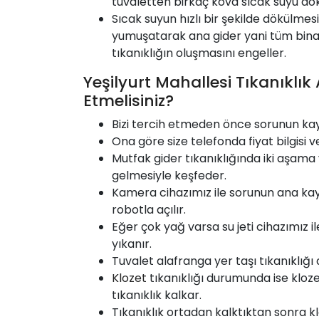
tuvaletten birkaç kova sıcak suyu dök
Sıcak suyun hızlı bir şekilde dökülmesi
yumuşatarak ana gider yani tüm bina
tıkanıklığın oluşmasını engeller.
Yeşilyurt Mahallesi Tıkanıklık
Etmelisiniz?
Bizi tercih etmeden önce sorunun ka
Ona göre size telefonda fiyat bilgisi v
Mutfak gider tıkanıklığında iki aşama 
gelmesiyle keşfeder.
Kamera cihazımız ile sorunun ana kay
robotla açılır.
Eğer çok yağ varsa su jeti cihazımız 
yıkanır.
Tuvalet alafranga yer taşı tıkanıklığı
Klozet
tıkanıklığı durumunda ise klo
tıkanıklık kalkar.
Tıkanıklık ortadan kalktıktan sonra kl