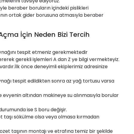
melerini tavsiye ediyoruz.
yle beraber boruların içindeki pislikleri
nın ortak gider borusuna atmasıyla beraber
 Açma İçin Neden Bizi Tercih
ynağını tespit etmeniz gerekmektedir
ererek gerekli işlemleri A dan Z ye bilgi vermekteyiz.
vardır.İlk önce deneyimli ekiplerimiz adresinize
nağı tespit edildikten sonra az yağ tortusu varsa
ile evyenin altından makineye su alınmasıyla borular
 durumunda ise S boru değişir.
zet taşı sökülme olsa veya olmasa kırmadan
ozet taşının montajı ve etrafına temiz bir şekilde