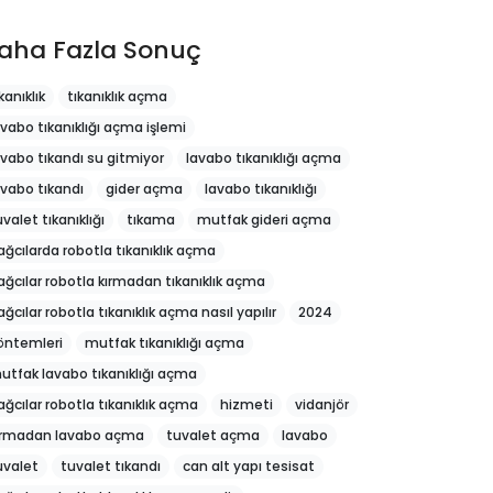
aha Fazla Sonuç
kanıklık
tıkanıklık açma
avabo tıkanıklığı açma işlemi
avabo tıkandı su gitmiyor
lavabo tıkanıklığı açma
avabo tıkandı
gider açma
lavabo tıkanıklığı
uvalet tıkanıklığı
tıkama
mutfak gideri açma
ağcılarda robotla tıkanıklık açma
ağcılar robotla kırmadan tıkanıklık açma
ağcılar robotla tıkanıklık açma nasıl yapılır
2024
öntemleri
mutfak tıkanıklığı açma
utfak lavabo tıkanıklığı açma
ağcılar robotla tıkanıklık açma
hizmeti
vidanjör
ırmadan lavabo açma
tuvalet açma
lavabo
uvalet
tuvalet tıkandı
can alt yapı tesisat