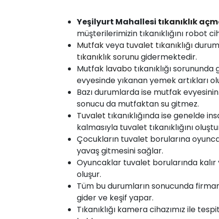
Yeşilyurt Mahallesi
tıkanıklık
açm
müşterilerimizin tıkanıklığını robot ci
Mutfak
veya
tuvalet tıkanıklığı
duru
tıkanıklık sorunu
gidermektedir.
Mutfak
lavabo
tıkanıklığı sorununda 
evyesinde yıkanan yemek artıkları olu
Bazı durumlarda ise mutfak evyesinin
sonucu da mutfaktan
su
gitmez.
Tuvalet
tıkanıklığında ise genelde insan
kalmasıyla tuvalet tıkanıklığını oluştu
Çocukların tuvalet borularına oyunca
yavaş gitmesini sağlar.
Oyuncaklar tuvalet borularında kalır ve
oluşur.
Tüm bu durumların sonucunda firmamı
gider ve keşif yapar.
Tıkanıklığı kamera cihazımız ile tespi