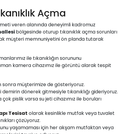
ıkanıklık Açma
meti veren alanında deneyimli kadromuz
allesi
bölgesinde oturup tıkanıklık açma sorunları
rak müşteri memnuniyetini ön planda tutarak
manlarımız ile tıkanıklığın sorununu
zaman kamera cihazımız ile görüntü alarak tespit
n sonra müşterimize de gösteriyoruz.
i demirin dönerek gitmesiyle tıkanıklığı gideriyoruz.
ok pislik varsa su jeti cihazımız ile boruları
apı Tesisat
olarak kesinlikle mutfak veya tuvalet
nıkları çözüyoruz.
 sorunu yaşamaması için her akşam mutfaktan veya