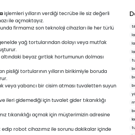
D
a
işlemleri yılların verdiği tecrübe ile siz değerli
hazı ile açmaktayız.
tı
munda
firmamız
son teknoloji cihazları ile her türlü
l
genelde yağ tortularından dolayı veya mutfak
l
şturur.
l
 altındaki beyaz gırtlak hortumunun dolması
t
b
 pisliği tortularının yılların birikimiyle boruda
b
rur.
k veya yabancı bir cisim atması tuvaletten suyun
b
y
 ileri gidemediği için tuvalet gider tıkanıklığı
m
b
z tıkanıklığı açmak için müşterimizin adresine
k
t
t edip robot cihazımız ile sorunu dakikalar içinde