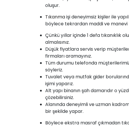
oluşur.
Tıkanma
işi deneyimsiz kişiler ile yap
böylece tekrardan maddi ve manevi ol
Çünkü yıllar içinde 1 defa tıkanıklık o
almalısınız.
Düşük fiyatlara servis verip müşterile
firmaları aramayınız.
Tüm durumu telefonda müşterilerimize 
söyleriz.
Tuvalet veya mutfak gider borularınd
işimi yaparız.
Alt yapı binanın şah damarıdır o yüzd
çözebilirsiniz.
Alanında deneyimli ve uzman kadromu
bir şekilde yapar.
Böylece ekstra masraf çıkmadan tıkanı