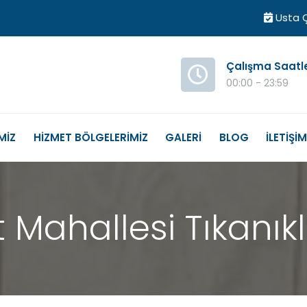
Usta Ç
Çalışma Saatl
00:00 - 23:59
MİZ
HİZMET BÖLGELERİMİZ
GALERİ
BLOG
İLETİŞİ
t Mahallesi Tıkanı