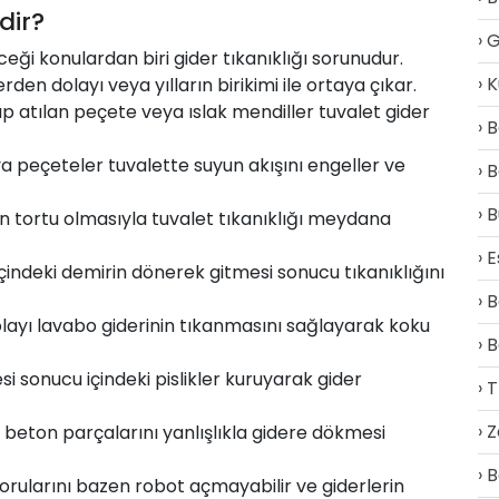
dir?
G
ği konulardan biri gider tıkanıklığı sorunudur.
K
rden dolayı veya yılların birikimi ile ortaya çıkar.
ıp atılan peçete veya ıslak mendiller tuvalet gider
B
 peçeteler tuvalette suyun akışını engeller ve
B
B
un tortu olmasıyla tuvalet tıkanıklığı meydana
E
içindeki demirin dönerek gitmesi sonucu tıkanıklığını
B
layı lavabo giderinin tıkanmasını sağlayarak koku
B
 sonucu içindeki pislikler kuruyarak gider
T
Z
beton parçalarını yanlışlıkla gidere dökmesi
B
orularını bazen robot açmayabilir ve giderlerin