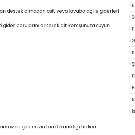
E
n destek almadan asit veya lavabo aç ile giderleri
S
ki gider borularını eriterek alt komşunuza suyun
E
G
K
Ş
B
B
B
I
z ile giderinizin tüm tıkanıklığı hızlıca