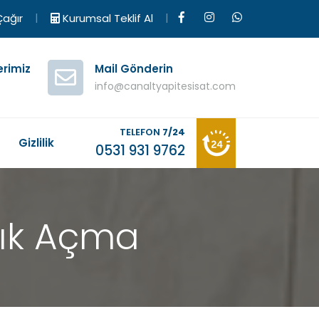
|
|
ağır
Kurumsal Teklif Al
erimiz
Mail Gönderin
info@canaltyapitesisat.com
TELEFON
7/24
M
Gizlilik
0531 931 9762
klık Açma