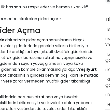
b
ilk baş sorunu tespit eder ve hemen tıkanıklığı
D
ermeden tıkalı olan gideri açarız.
Gider Açma
B
M
de
dairenizde
gider açma
sorunlarının birçok
Y
uvalet giderlerinde genelde yılların birikimiyle
er tıkanıklığı ortaya çıkabilir.Mutfak giderlerinde
L
mutfak gider borusunun etrafına yapışmasıyla ve
Ç
iderinden suyun yavaş gitmesini veya koku
giderinizin komple tıkanmasına yol açar
.
Yeşilyurt
K
ot cihazımızın içindeki demirin başlıkları ile mutfak
G
ir yere zarar vermeden mutfak gider tıkanıklığı
Çö
B
sliklerinin borunun etrafında veya tuvalet
isliklerin birikmesiyle ve tuvalete atılan yabancı
H
aratları yüzünden de tuvalet gider tıkanıklığı