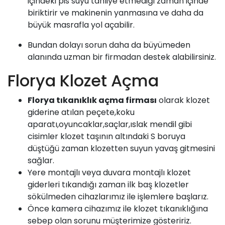
içindeki pis suyu tahliye etmediği zaman içinde
biriktirir ve makinenin yanmasına ve daha da
büyük masrafla yol açabilir.
Bundan dolayı sorun daha da büyümeden
alanında uzman bir firmadan destek alabilirsiniz.
Florya Klozet Açma
Florya tıkanıklık açma firması
olarak klozet
giderine atılan peçete,koku
aparatı,oyuncaklar,saçlar,ıslak mendil gibi
cisimler klozet taşının altındaki S boruya
düştüğü zaman klozetten suyun yavaş gitmesini
sağlar.
Yere montajlı veya duvara montajlı klozet
giderleri tıkandığı zaman ilk baş klozetler
sökülmeden cihazlarımız ile işlemlere başlarız.
Önce kamera cihazımız ile klozet tıkanıklığına
sebep olan sorunu müşterimize gösteririz.