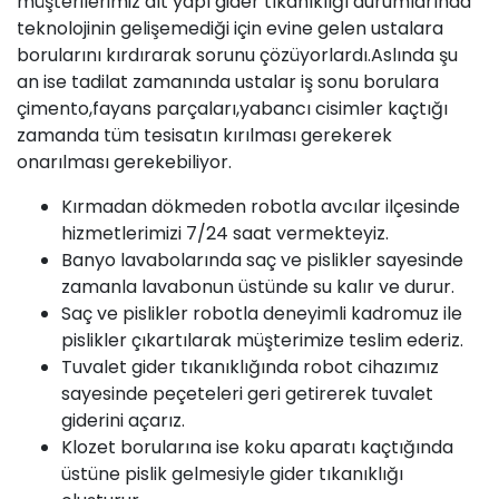
müşterilerimiz alt yapı gider tıkanıklığı durumlarında
teknolojinin gelişemediği için evine gelen ustalara
borularını kırdırarak sorunu çözüyorlardı.Aslında şu
an ise tadilat zamanında ustalar iş sonu borulara
çimento,fayans parçaları,yabancı cisimler kaçtığı
zamanda tüm tesisatın kırılması gerekerek
onarılması gerekebiliyor.
Kırmadan dökmeden robotla avcılar ilçesinde
hizmetlerimizi 7/24 saat vermekteyiz.
Banyo lavabolarında saç ve pislikler sayesinde
zamanla lavabonun üstünde su kalır ve durur.
Saç ve pislikler robotla deneyimli kadromuz ile
pislikler çıkartılarak müşterimize teslim ederiz.
Tuvalet gider tıkanıklığında robot cihazımız
sayesinde peçeteleri geri getirerek tuvalet
giderini açarız.
Klozet borularına ise koku aparatı kaçtığında
üstüne pislik gelmesiyle gider tıkanıklığı