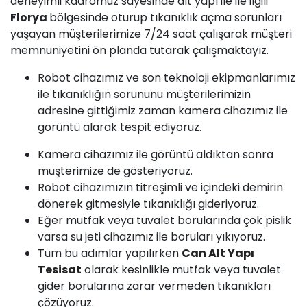
deneyimli kadromuz sayesinde alt yapı ile ile ilgili
Florya
bölgesinde oturup tıkanıklık açma sorunları
yaşayan müşterilerimize 7/24 saat çalışarak müşteri
memnuniyetini ön planda tutarak çalışmaktayız.
Robot cihazımız ve son teknoloji ekipmanlarımız
ile tıkanıklığın sorununu müşterilerimizin
adresine gittiğimiz zaman kamera cihazımız ile
görüntü alarak tespit ediyoruz.
Kamera cihazımız ile görüntü aldıktan sonra
müşterimize de gösteriyoruz.
Robot cihazımızın titreşimli ve içindeki demirin
dönerek gitmesiyle tıkanıklığı gideriyoruz.
Eğer mutfak veya tuvalet borularında çok pislik
varsa su jeti cihazımız ile boruları yıkıyoruz.
Tüm bu adımlar yapılırken
Can Alt Yapı
Tesisat
olarak kesinlikle mutfak veya tuvalet
gider borularına zarar vermeden tıkanıkları
çözüyoruz.