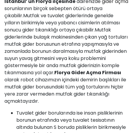
İstanbul’ un Florya ilçesinde
dairenizde
gider açma
sorunlarının birçok sebepten ötürü ortaya
çıkabilir.Mutfak ve tuvalet giderlerinde genelde
yılların birikimiyle veya yabancı cisimlerin atılması
sonucu gider tıkanıklığı ortaya çıkabilir.Mutfak
giderlerinde bulaşık makinesinden çıkan yağ tortuları
mutfak gider borusunun etrafına yapışmasıyla ve
zamanlada borunun daralmasıyla mutfak giderinden
suyun yavaş gitmesini veya koku problemini
göstermesiyle bir anda mutfak giderinizin komple
tıkanmasına yol açar.
Florya Gider Açma Firması
olarak robot cihazımızın içindeki demirin başlıkları ile
mutfak gider borusundaki tüm yağ tortularını hiçbir
yere zarar vermeden mutfak gider tıkanıklığı
açmaktayızdır.
Tuvalet gider borularında ise insan pisliklerinin
borunun etrafında veya tuvalet tesisatının
altında bulunan S boruda pisliklerin birikmesiyle