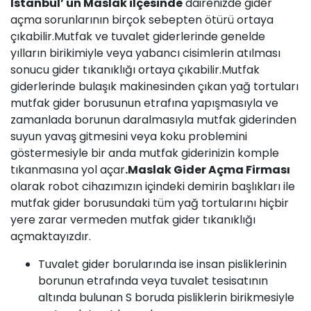
İstanbul’ un
Maslak
ilçesinde
dairenizde
gider
açma
sorunlarının birçok sebepten ötürü ortaya
çıkabilir.Mutfak ve tuvalet giderlerinde genelde
yılların birikimiyle veya yabancı cisimlerin atılması
sonucu gider tıkanıklığı ortaya çıkabilir.Mutfak
giderlerinde bulaşık makinesinden çıkan yağ tortuları
mutfak gider borusunun etrafına yapışmasıyla ve
zamanlada borunun daralmasıyla mutfak giderinden
suyun yavaş gitmesini veya koku problemini
göstermesiyle bir anda mutfak giderinizin komple
tıkanmasına yol açar
.
Maslak
Gider Açma Firması
olarak robot cihazımızın içindeki demirin başlıkları ile
mutfak gider borusundaki tüm yağ tortularını hiçbir
yere zarar vermeden mutfak gider tıkanıklığı
açmaktayızdır.
Tuvalet gider borularında ise insan pisliklerinin
borunun etrafında veya tuvalet tesisatının
altında bulunan S boruda pisliklerin birikmesiyle