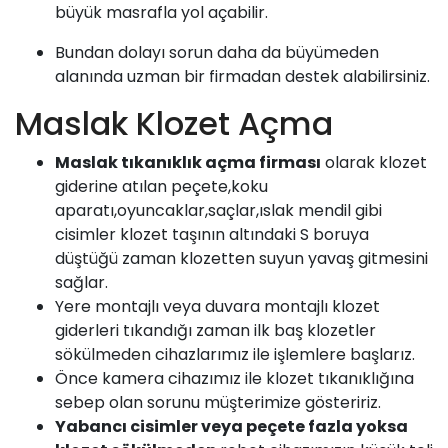
büyük masrafla yol açabilir.
Bundan dolayı sorun daha da büyümeden
alanında uzman bir firmadan destek alabilirsiniz.
Maslak Klozet Açma
Maslak
tıkanıklık açma firması
olarak klozet
giderine atılan peçete,koku
aparatı,oyuncaklar,saçlar,ıslak mendil gibi
cisimler klozet taşının altındaki S boruya
düştüğü zaman klozetten suyun yavaş gitmesini
sağlar.
Yere montajlı veya duvara montajlı klozet
giderleri tıkandığı zaman ilk baş klozetler
sökülmeden cihazlarımız ile işlemlere başlarız.
Önce kamera cihazımız ile klozet tıkanıklığına
sebep olan sorunu müşterimize gösteririz.
Yabancı cisimler veya peçete fazla yoksa