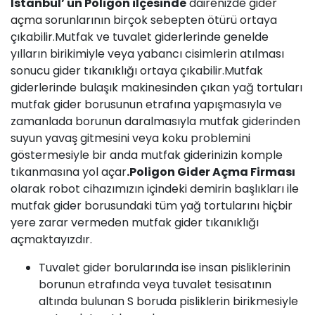
İstanbul’ un
Poligon
ilçesinde
dairenizde
gider
açma
sorunlarının birçok sebepten ötürü ortaya
çıkabilir.Mutfak ve tuvalet giderlerinde genelde
yılların birikimiyle veya yabancı cisimlerin atılması
sonucu gider tıkanıklığı ortaya çıkabilir.Mutfak
giderlerinde bulaşık makinesinden çıkan yağ tortuları
mutfak gider borusunun etrafına yapışmasıyla ve
zamanlada borunun daralmasıyla mutfak giderinden
suyun yavaş gitmesini veya koku problemini
göstermesiyle bir anda mutfak giderinizin komple
tıkanmasına yol açar
.
Poligon
Gider Açma Firması
olarak robot cihazımızın içindeki demirin başlıkları ile
mutfak gider borusundaki tüm yağ tortularını hiçbir
yere zarar vermeden mutfak gider tıkanıklığı
açmaktayızdır.
Tuvalet gider borularında ise insan pisliklerinin
borunun etrafında veya tuvalet tesisatının
altında bulunan S boruda pisliklerin birikmesiyle