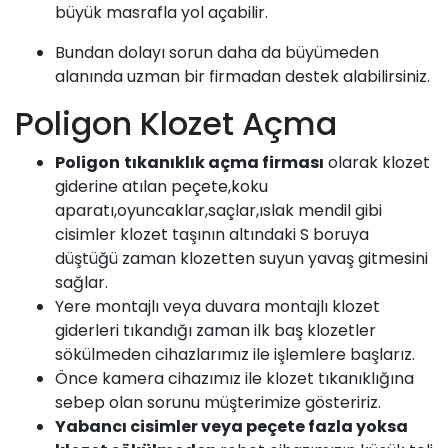
büyük masrafla yol açabilir.
Bundan dolayı sorun daha da büyümeden
alanında uzman bir firmadan destek alabilirsiniz.
Poligon Klozet Açma
Poligon
tıkanıklık açma firması
olarak klozet
giderine atılan peçete,koku
aparatı,oyuncaklar,saçlar,ıslak mendil gibi
cisimler klozet taşının altındaki S boruya
düştüğü zaman klozetten suyun yavaş gitmesini
sağlar.
Yere montajlı veya duvara montajlı klozet
giderleri tıkandığı zaman ilk baş klozetler
sökülmeden cihazlarımız ile işlemlere başlarız.
Önce kamera cihazımız ile klozet tıkanıklığına
sebep olan sorunu müşterimize gösteririz.
Yabancı cisimler veya peçete fazla yoksa