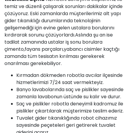
temiz ve düzenli çalışarak sorunları dakikalar içinde
çözüyoruz. Eski zamanlarda müşterilerimiz alt yapı
gider tıkanıklığı durumlarında teknolojinin
gelişemediği için evine gelen ustalara borularını
kırdırarak sorunu çözüyorlardı.Aslında şu an ise
tadilat zamanında ustalar iş sonu borulara
çimento,fayans parçaları,yabancı cisimler kaçtığı
zamanda tüm tesisatın kırılması gerekerek
onarılması gerekebiliyor.
Kırmadan dökmeden robotla avcılar ilçesinde
hizmetlerimizi 7/24 saat vermekteyiz.
Banyo lavabolarında saç ve pislikler sayesinde
zamanla lavabonun üstünde su kalır ve durur.
Saç ve pislikler robotla deneyimli kadromuz ile
pislikler çıkartılarak müşterimize teslim ederiz.
Tuvalet gider tıkanıklığında robot cihazımız
sayesinde peçeteleri geri getirerek tuvalet
giderini açarız.