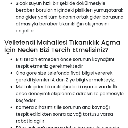
Sıcak suyun hızlı bir şekilde dökülmesiyle
beraber boruların içindeki pislikleri yumuşatarak
ana gider yani tüm binanın ortak gider borusuna
atmasıyla beraber tıkanıklığın oluşmasını
engeller.
Veliefendi Mahallesi Tıkanıklık Açma
İçin Neden Bizi Tercih Etmelisiniz?
Bizi tercih etmeden önce sorunun kaynağını
tespit etmeniz gerekmektedir
Ona göre size telefonda fiyat bilgisi vererek
gerekli işlemleri A dan Z ye bilgi vermekteyiz.
Mutfak gider tıkanıklığında iki aşama vardır.İlk
önce deneyimli ekiplerimiz adresinize gelmesiyle
keşfeder.
Kamera cihazımız ile sorunun ana kaynağı
tespit edildikten sonra az yağ tortusu varsa
robotla açılır.
Eğer çok yağ varsa su jeti cihazımız ile evyenin