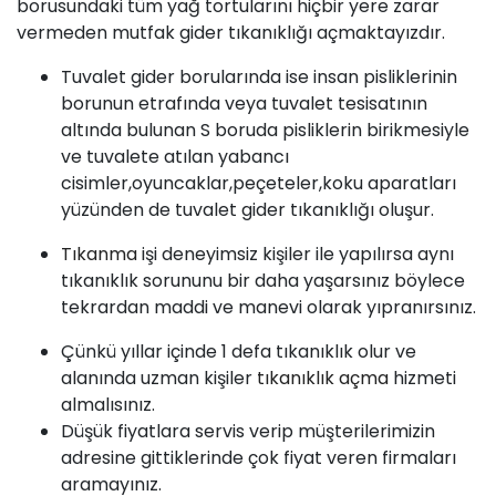
borusundaki tüm yağ tortularını hiçbir yere zarar
vermeden mutfak gider tıkanıklığı açmaktayızdır.
Tuvalet gider borularında ise insan pisliklerinin
borunun etrafında veya tuvalet tesisatının
altında bulunan S boruda pisliklerin birikmesiyle
ve tuvalete atılan yabancı
cisimler,oyuncaklar,peçeteler,koku aparatları
yüzünden de tuvalet gider tıkanıklığı oluşur.
Tıkanma
işi deneyimsiz kişiler ile yapılırsa aynı
tıkanıklık sorununu bir daha yaşarsınız böylece
tekrardan maddi ve manevi olarak yıpranırsınız.
Çünkü yıllar içinde 1 defa tıkanıklık olur ve
alanında uzman kişiler
tıkanıklık açma
hizmeti
almalısınız.
Düşük fiyatlara servis verip müşterilerimizin
adresine gittiklerinde çok fiyat veren firmaları
aramayınız.